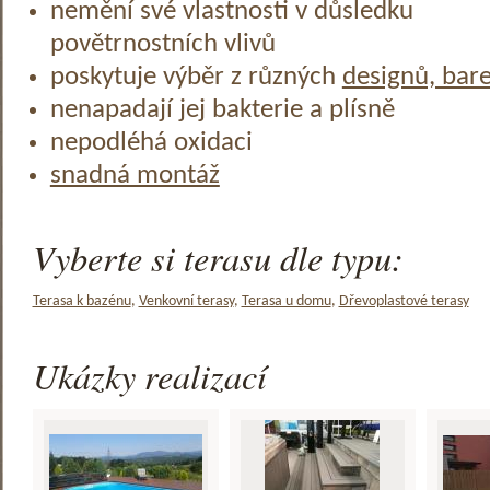
nemění své vlastnosti v důsledku
povětrnostních vlivů
poskytuje výběr z různých
designů, bar
nenapadají jej bakterie a plísně
nepodléhá oxidaci
snadná montáž
Vyberte si terasu dle typu:
Terasa k bazénu
,
Venkovní terasy
,
Terasa u domu
,
Dřevoplastové terasy
Ukázky realizací