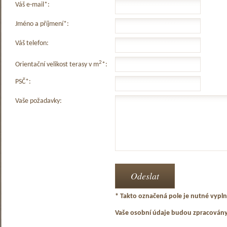
Váš e-mail*:
Jméno a příjmení*:
Váš telefon:
2
Orientační velikost terasy v m
*:
PSČ*:
Vaše požadavky:
* Takto označená pole je nutné vyplni
Vaše osobní údaje budou zpracován