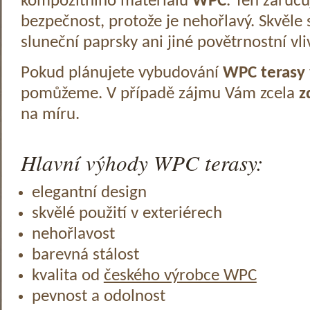
kompozitního materiálu
WPC
. Ten zaruč
bezpečnost, protože je nehořlavý. Skvěle 
sluneční paprsky ani jiné povětrnostní vli
Pokud plánujete vybudování
WPC terasy
pomůžeme. V případě zájmu Vám zcela
z
na míru.
Hlavní výhody WPC terasy:
elegantní design
skvělé použití v exteriérech
nehořlavost
barevná stálost
kvalita od
českého výrobce WPC
pevnost a odolnost