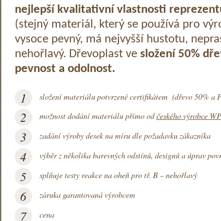
nejlepší kvalitativní vlastnosti reprezen
(stejný materiál, který se používá pro výr
vysoce pevný, má nejvyšší hustotu, nepra
nehořlavý. Dřevoplast ve
složení 50% dře
pevnost a odolnost.
1
složení materiálu potvrzené certifikátem (dřevo 50% a
2
možnost dodání materiálu přímo od
českého výrobce W
3
zadání výroby desek na míru dle požadavku zákazníka
4
výběr z několika barevných odstínů, designů a úprav pov
5
splňuje testy reakce na oheň pro tř. B – nehořlavý
6
záruka garantovaná výrobcem
7
cena