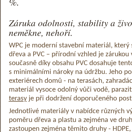
%.
Záruka odolnosti, stability a živo
neměkne, nehoří.
WPC je moderní stavební materiál, který s
dřeva a PVC – přírodní vzhled je zárukou 
současně díky obsahu PVC dosahuje tento 
s minimálními nároky na údržbu. Jeho použ
exteriérech domů - na terasách, zahradá
materiál vysoce odolný vůči vodě, parazi
terasy
je při dodržení doporučeného post
Jednotlivé materiály v nabídce různých vý
poměru dřeva a plastu a zejména ve druh
zastoupen zejména těmito druhy - HDPE, P