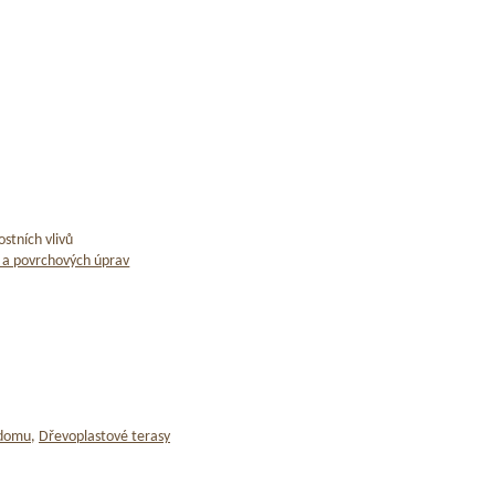
stních vlivů
 a povrchových úprav
 domu
,
Dřevoplastové terasy