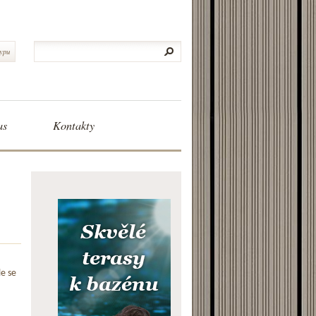
typu
as
Kontakty
le se