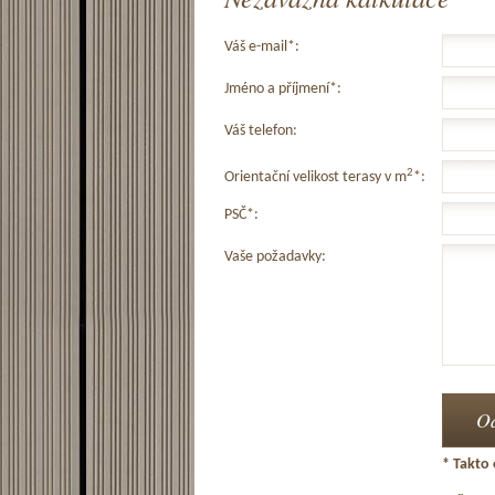
Váš e-mail*:
Jméno a příjmení*:
Váš telefon:
2
Orientační velikost terasy v m
*:
PSČ*:
Vaše požadavky:
* Takto 