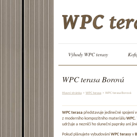
Výhody WPC terasy
Kofi
WPC terasa Borová
Hlavní stránka
>
WPC terasa
>
WPC terasa Borová
WPC terasa
představuje jedinečné spojení
z moderního kompozitního materiálu
WPC
.
udržuje a nezničí ho sluneční paprsky ani jin
Pokud plánujete vybudování
WPC terasy
v