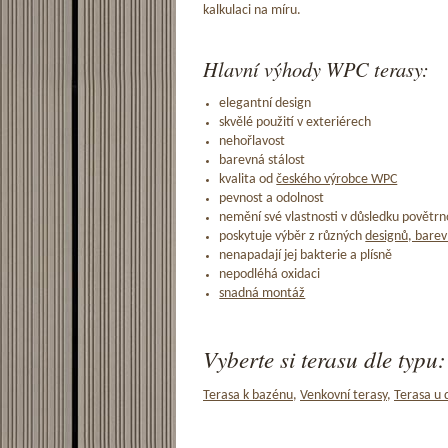
kalkulaci na míru.
Hlavní výhody WPC terasy:
elegantní design
skvělé použití v exteriérech
nehořlavost
barevná stálost
kvalita od
českého výrobce WPC
pevnost a odolnost
nemění své vlastnosti v důsledku povětrno
poskytuje výběr z různých
designů, barev
nenapadají jej bakterie a plísně
nepodléhá oxidaci
snadná montáž
Vyberte si terasu dle typu:
Terasa k bazénu
,
Venkovní terasy
,
Terasa u