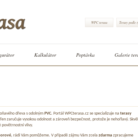
WPC terasa
Terasy podle 
gurátor
Kalkulátor
Poptávka
Galerie ter
 voňavého dřeva s odolným
PVC
. Portál WPCterasa.cz se specializuje na
terasy
 Ten zaručuje vysokou odolnost a zároveň bezpečnost, protože je nehořlavý. Skvě
é povětrnostní vlivy.
Borové
, rádi Vám pomůžeme. V případě zájmu Vám zcela
zdarma
zpracujeme