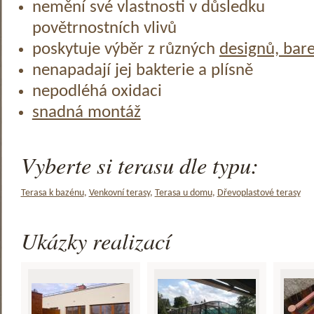
nemění své vlastnosti v důsledku
povětrnostních vlivů
poskytuje výběr z různých
designů, bar
nenapadají jej bakterie a plísně
nepodléhá oxidaci
snadná montáž
Vyberte si terasu dle typu:
Terasa k bazénu
,
Venkovní terasy
,
Terasa u domu
,
Dřevoplastové terasy
Ukázky realizací