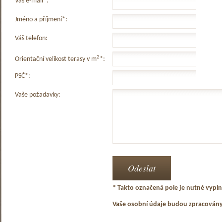
Váš e-mail*:
Jméno a příjmení*:
Váš telefon:
2
Orientační velikost terasy v m
*:
PSČ*:
Vaše požadavky:
* Takto označená pole je nutné vyplni
Vaše osobní údaje budou zpracován