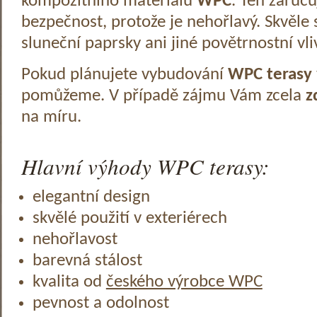
kompozitního materiálu
WPC
. Ten zaruč
bezpečnost, protože je nehořlavý. Skvěle 
sluneční paprsky ani jiné povětrnostní vli
Pokud plánujete vybudování
WPC terasy
pomůžeme. V případě zájmu Vám zcela
z
na míru.
Hlavní výhody WPC terasy:
elegantní design
skvělé použití v exteriérech
nehořlavost
barevná stálost
kvalita od
českého výrobce WPC
pevnost a odolnost