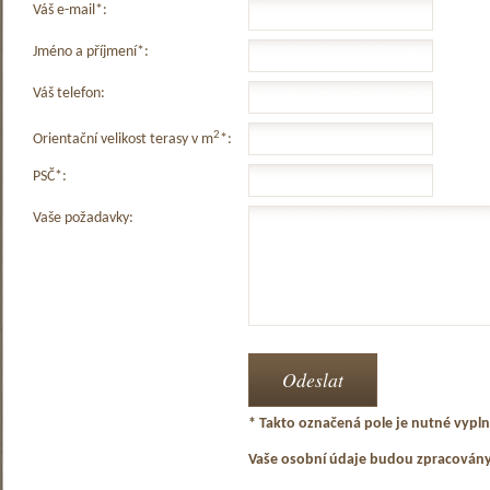
Váš e-mail*:
Jméno a příjmení*:
Váš telefon:
2
Orientační velikost terasy v m
*:
PSČ*:
Vaše požadavky:
* Takto označená pole je nutné vyplni
Vaše osobní údaje budou zpracován