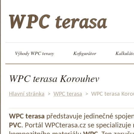
Výhody WPC terasy
Kofigurátor
Kalkulát
WPC terasa Korouhev
Hlavní stránka
>
WPC terasa
>
WPC terasa Koro
WPC terasa
představuje jedinečné spoje
PVC
. Portál WPCterasa.cz se specializuje