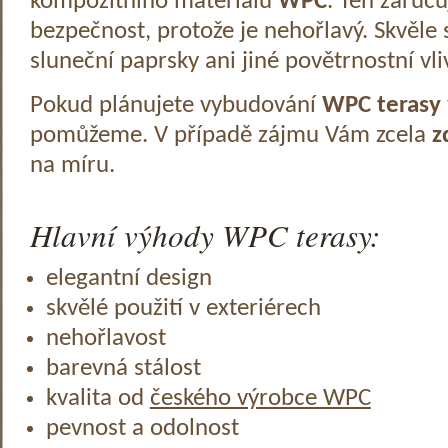
kompozitního materiálu
WPC
. Ten zaruč
bezpečnost, protože je nehořlavý. Skvěle 
sluneční paprsky ani jiné povětrnostní vli
Pokud plánujete vybudování
WPC terasy
pomůžeme. V případě zájmu Vám zcela
z
na míru.
Hlavní výhody WPC terasy:
elegantní design
skvělé použití v exteriérech
nehořlavost
barevná stálost
kvalita od
českého výrobce WPC
pevnost a odolnost