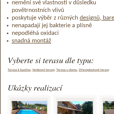
nemění své vlastnosti v důsledku
povětrnostních vlivů
poskytuje výběr z různých
designů, bar
nenapadají jej bakterie a plísně
nepodléhá oxidaci
snadná montáž
Vyberte si terasu dle typu:
Terasa k bazénu
,
Venkovní terasy
,
Terasa u domu
,
Dřevoplastové terasy
Ukázky realizací