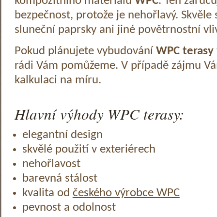
kompozitního materiálu
WPC
. Ten zaruč
bezpečnost, protože je nehořlavý. Skvěle 
sluneční paprsky ani jiné povětrnostní vli
Pokud plánujete vybudování
WPC terasy
rádi Vám pomůžeme. V případě zájmu V
kalkulaci na míru.
Hlavní výhody WPC terasy:
elegantní design
skvělé použití v exteriérech
nehořlavost
barevná stálost
kvalita od
českého výrobce WPC
pevnost a odolnost