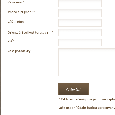
Váš e-mail*:
Jméno a příjmení*:
Váš telefon:
2
Orientační velikost terasy v m
*:
PSČ*:
Vaše požadavky:
* Takto označená pole je nutné vyplni
Vaše osobní údaje budou zpracován