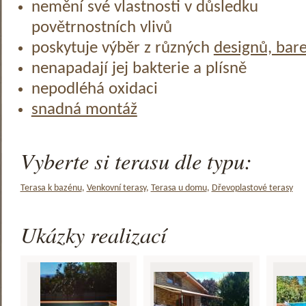
nemění své vlastnosti v důsledku
povětrnostních vlivů
poskytuje výběr z různých
designů, bar
nenapadají jej bakterie a plísně
nepodléhá oxidaci
snadná montáž
Vyberte si terasu dle typu:
Terasa k bazénu
,
Venkovní terasy
,
Terasa u domu
,
Dřevoplastové terasy
Ukázky realizací