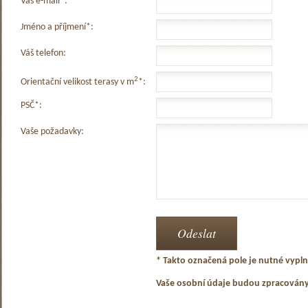
Váš e-mail*:
Jméno a příjmení*:
Váš telefon:
2
Orientační velikost terasy v m
*:
PSČ*:
Vaše požadavky:
* Takto označená pole je nutné vyplni
Vaše osobní údaje budou zpracován