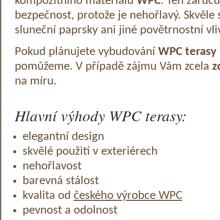
kompozitního materiálu
WPC
. Ten zaruč
bezpečnost, protože je nehořlavý. Skvěle 
sluneční paprsky ani jiné povětrnostní vli
Pokud plánujete vybudování
WPC terasy
pomůžeme. V případě zájmu Vám zcela
z
na míru.
Hlavní výhody WPC terasy:
elegantní design
skvělé použití v exteriérech
nehořlavost
barevná stálost
kvalita od
českého výrobce WPC
pevnost a odolnost