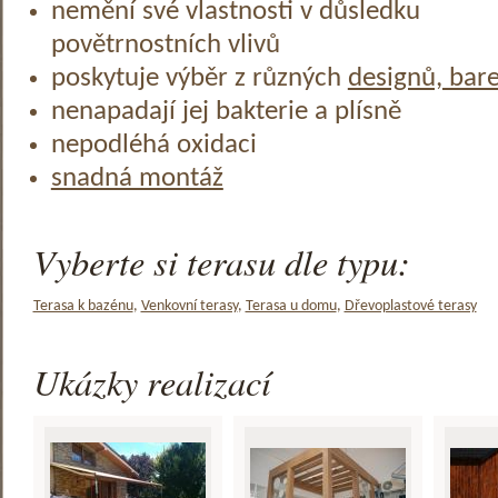
nemění své vlastnosti v důsledku
povětrnostních vlivů
poskytuje výběr z různých
designů, bar
nenapadají jej bakterie a plísně
nepodléhá oxidaci
snadná montáž
Vyberte si terasu dle typu:
Terasa k bazénu
,
Venkovní terasy
,
Terasa u domu
,
Dřevoplastové terasy
Ukázky realizací