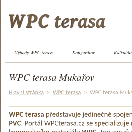
Výhody WPC terasy
Kofigurátor
Kalkulát
WPC terasa Mukařov
Hlavní stránka
>
WPC terasa
>
WPC terasa Muk
WPC terasa
představuje jedinečné spoje
PVC
. Portál WPCterasa.cz se specializuje