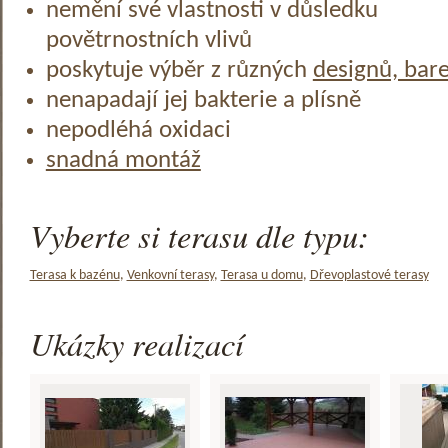
nemění své vlastnosti v důsledku
povětrnostních vlivů
poskytuje výběr z různých
designů, bar
nenapadají jej bakterie a plísně
nepodléhá oxidaci
snadná montáž
Vyberte si terasu dle typu:
Terasa k bazénu
,
Venkovní terasy
,
Terasa u domu
,
Dřevoplastové terasy
Ukázky realizací