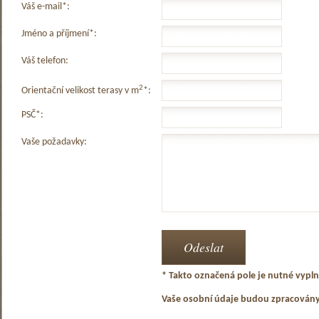
Váš e-mail*:
Jméno a příjmení*:
Váš telefon:
2
Orientační velikost terasy v m
*:
PSČ*:
Vaše požadavky:
* Takto označená pole je nutné vyplni
Vaše osobní údaje budou zpracován