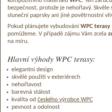
kompozitního materiálu
WPC
. Ten zaruč
bezpečnost, protože je nehořlavý. Skvěle 
sluneční paprsky ani jiné povětrnostní vli
Pokud plánujete vybudování
WPC terasy
pomůžeme. V případě zájmu Vám zcela
z
na míru.
Hlavní výhody WPC terasy:
elegantní design
skvělé použití v exteriérech
nehořlavost
barevná stálost
kvalita od
českého výrobce WPC
pevnost a odolnost