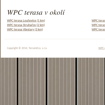
WPC terasa v okolí
WPC terasa Louňovice (1 km)
WPC teras
WPC terasa Struhařov (2 km)
WPC teras
WPC terasa Všestary (3 km)
WPC teras
Copyright © 2014, TerrainEco, s.r.o.
WPC 