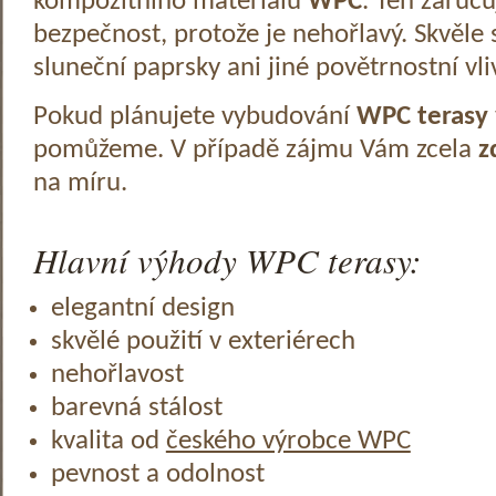
kompozitního materiálu
WPC
. Ten zaruč
bezpečnost, protože je nehořlavý. Skvěle 
sluneční paprsky ani jiné povětrnostní vli
Pokud plánujete vybudování
WPC terasy
pomůžeme. V případě zájmu Vám zcela
z
na míru.
Hlavní výhody WPC terasy:
elegantní design
skvělé použití v exteriérech
nehořlavost
barevná stálost
kvalita od
českého výrobce WPC
pevnost a odolnost