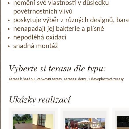
nemění své vlastnosti v důsledku
povětrnostních vlivů
poskytuje výběr z různých
designů, bar
nenapadají jej bakterie a plísně
nepodléhá oxidaci
snadná montáž
Vyberte si terasu dle typu:
Terasa k bazénu
,
Venkovní terasy
,
Terasa u domu
,
Dřevoplastové terasy
Ukázky realizací