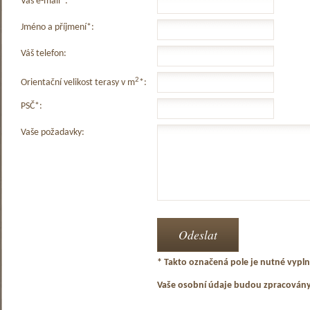
Váš e-mail*:
Jméno a příjmení*:
Váš telefon:
2
Orientační velikost terasy v m
*:
PSČ*:
Vaše požadavky:
* Takto označená pole je nutné vyplni
Vaše osobní údaje budou zpracován