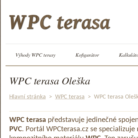
Výhody WPC terasy
Kofigurátor
Kalkulát
WPC terasa Oleška
Hlavní stránka
>
WPC terasa
>
WPC terasa Oleš
WPC terasa
představuje jedinečné spoje
PVC
. Portál WPCterasa.cz se specializuje