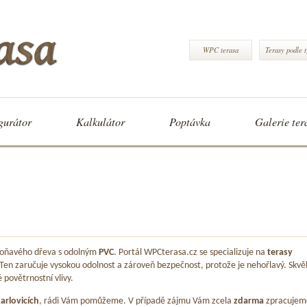
WPC terasa
Terasy podle 
gurátor
Kalkulátor
Poptávka
Galerie ter
 voňavého dřeva s odolným
PVC
. Portál WPCterasa.cz se specializuje na
terasy
 Ten zaručuje vysokou odolnost a zároveň bezpečnost, protože je nehořlavý. Skvě
é povětrnostní vlivy.
arlovicích
, rádi Vám pomůžeme. V případě zájmu Vám zcela
zdarma
zpracujem