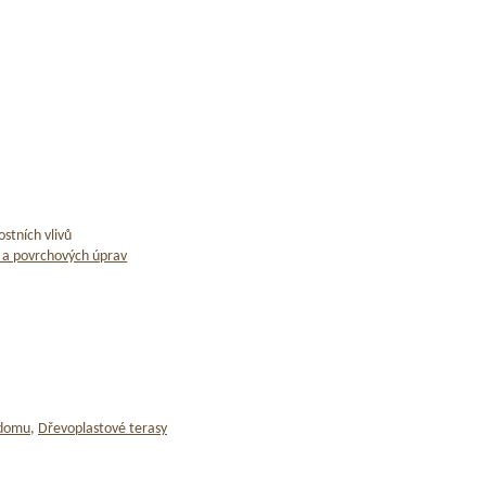
stních vlivů
 a povrchových úprav
 domu
,
Dřevoplastové terasy