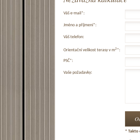
Váš e-mail*:
Jméno a příjmení*:
Váš telefon:
2
Orientační velikost terasy v m
*:
PSČ*:
Vaše požadavky:
* Takto 