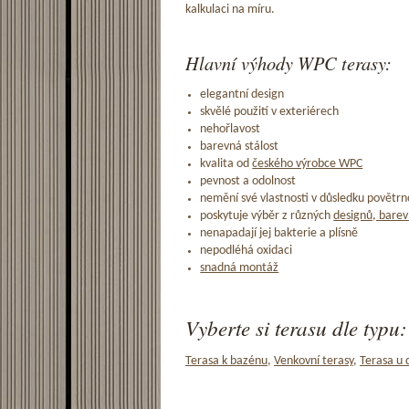
kalkulaci na míru.
Hlavní výhody WPC terasy:
elegantní design
skvělé použití v exteriérech
nehořlavost
barevná stálost
kvalita od
českého výrobce WPC
pevnost a odolnost
nemění své vlastnosti v důsledku povětrno
poskytuje výběr z různých
designů, barev
nenapadají jej bakterie a plísně
nepodléhá oxidaci
snadná montáž
Vyberte si terasu dle typu:
Terasa k bazénu
,
Venkovní terasy
,
Terasa u