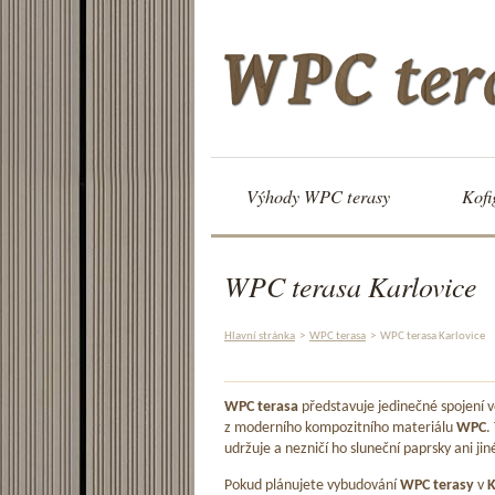
Výhody WPC terasy
Kofi
WPC terasa Karlovice
Hlavní stránka
>
WPC terasa
>
WPC terasa Karlovice
WPC terasa
představuje jedinečné spojení
z moderního kompozitního materiálu
WPC
.
udržuje a nezničí ho sluneční paprsky ani jin
Pokud plánujete vybudování
WPC terasy
v
K