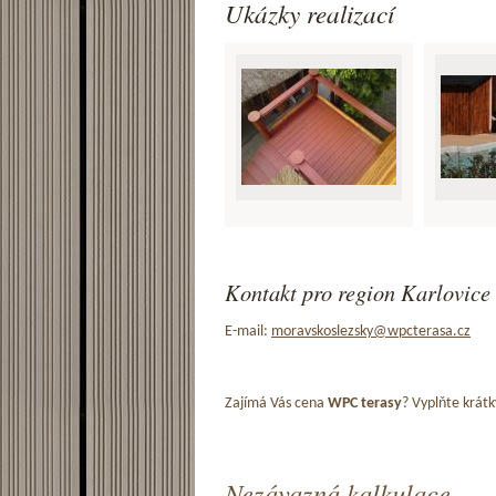
Ukázky realizací
Kontakt pro region Karlovice 
E-mail:
moravskoslezsky@wpcterasa.cz
Zajímá Vás cena
WPC terasy
? Vyplňte krátk
Nezávazná kalkulace