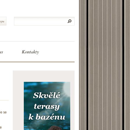
typu
as
Kontakty
le se
e