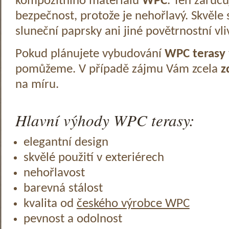
kompozitního materiálu
WPC
. Ten zaruč
bezpečnost, protože je nehořlavý. Skvěle 
sluneční paprsky ani jiné povětrnostní vli
Pokud plánujete vybudování
WPC terasy
pomůžeme. V případě zájmu Vám zcela
z
na míru.
Hlavní výhody WPC terasy:
elegantní design
skvělé použití v exteriérech
nehořlavost
barevná stálost
kvalita od
českého výrobce WPC
pevnost a odolnost