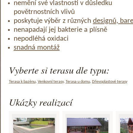
nemění své vlastnosti v důsledku
povětrnostních vlivů
poskytuje výběr z různých
designů, bar
nenapadají jej bakterie a plísně
nepodléhá oxidaci
snadná montáž
Vyberte si terasu dle typu:
Terasa k bazénu
,
Venkovní terasy
,
Terasa u domu
,
Dřevoplastové terasy
Ukázky realizací