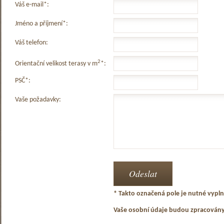
Váš e-mail*:
Jméno a příjmení*:
Váš telefon:
2
Orientační velikost terasy v m
*:
PSČ*:
Vaše požadavky:
* Takto označená pole je nutné vyplni
Vaše osobní údaje budou zpracován