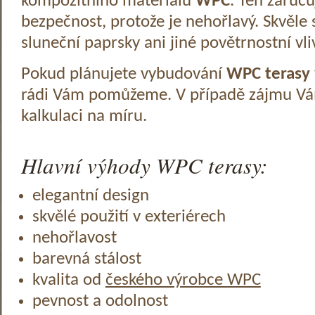
kompozitního materiálu
WPC
. Ten zaruč
bezpečnost, protože je nehořlavý. Skvěle 
sluneční paprsky ani jiné povětrnostní vli
Pokud plánujete vybudování
WPC terasy
rádi Vám pomůžeme. V případě zájmu V
kalkulaci na míru.
Hlavní výhody WPC terasy:
elegantní design
skvělé použití v exteriérech
nehořlavost
barevná stálost
kvalita od
českého výrobce WPC
pevnost a odolnost