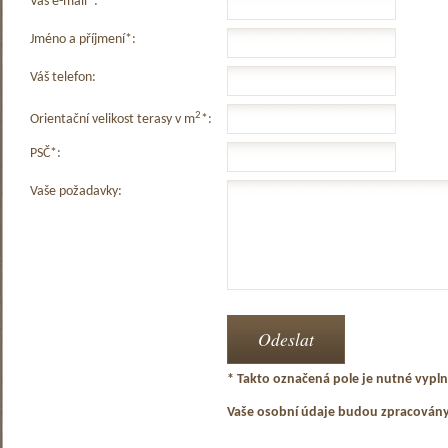
Váš e-mail*:
Jméno a příjmení*:
Váš telefon:
2
Orientační velikost terasy v m
*:
PSČ*:
Vaše požadavky:
* Takto označená pole je nutné vyplni
Vaše osobní údaje budou zpracován