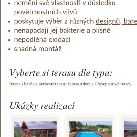
nemění své vlastnosti v důsledku
povětrnostních vlivů
poskytuje výběr z různých
designů, bar
nenapadají jej bakterie a plísně
nepodléhá oxidaci
snadná montáž
Vyberte si terasu dle typu:
Terasa k bazénu
,
Venkovní terasy
,
Terasa u domu
,
Dřevoplastové terasy
Ukázky realizací