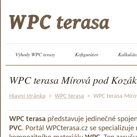
Výhody WPC terasy
Kofigurátor
Kalkulát
WPC terasa Mírová pod Kozá
Hlavní stránka
>
WPC terasa
>
WPC terasa Míro
WPC terasa
představuje jedinečné spoje
PVC
. Portál WPCterasa.cz se specializuje