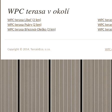
WPC terasa v okolí
WPC terasa Libeř (2 km)
WPC teras
WPC terasa Psáry (2 km)
WPC teras
WPC terasa Březová-Oleško (3 km)
WPC teras
Copyright © 2014, TerrainEco, s.r.o.
WPC 