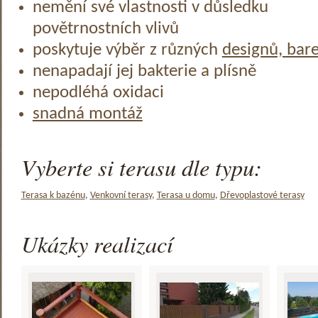
nemění své vlastnosti v důsledku
povětrnostních vlivů
poskytuje výběr z různých
designů, bar
nenapadají jej bakterie a plísně
nepodléhá oxidaci
snadná montáž
Vyberte si terasu dle typu:
Terasa k bazénu
,
Venkovní terasy
,
Terasa u domu
,
Dřevoplastové terasy
Ukázky realizací