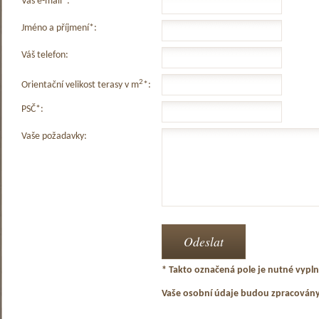
Váš e-mail*:
Jméno a příjmení*:
Váš telefon:
2
Orientační velikost terasy v m
*:
PSČ*:
Vaše požadavky:
* Takto označená pole je nutné vyplni
Vaše osobní údaje budou zpracován