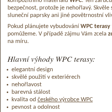
kompozitního materiálu
WPC
. Ten zaruč
bezpečnost, protože je nehořlavý. Skvěle 
sluneční paprsky ani jiné povětrnostní vli
Pokud plánujete vybudování
WPC terasy
pomůžeme. V případě zájmu Vám zcela
z
na míru.
Hlavní výhody WPC terasy:
elegantní design
skvělé použití v exteriérech
nehořlavost
barevná stálost
kvalita od
českého výrobce WPC
pevnost a odolnost