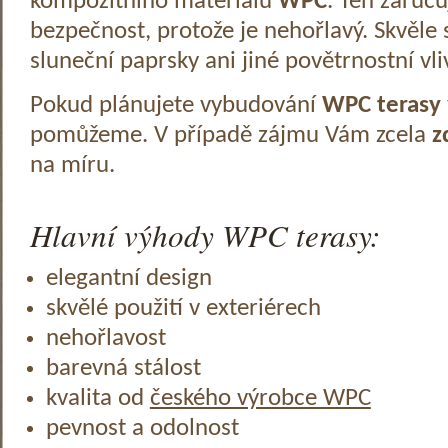
kompozitního materiálu
WPC
. Ten zaruč
bezpečnost, protože je nehořlavý. Skvěle 
sluneční paprsky ani jiné povětrnostní vli
Pokud plánujete vybudování
WPC terasy
pomůžeme. V případě zájmu Vám zcela
z
na míru.
Hlavní výhody WPC terasy:
elegantní design
skvělé použití v exteriérech
nehořlavost
barevná stálost
kvalita od
českého výrobce WPC
pevnost a odolnost