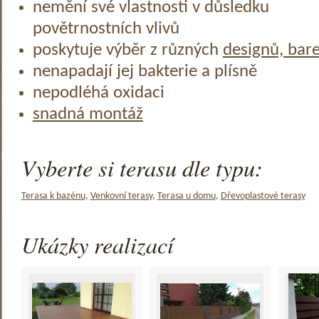
nemění své vlastnosti v důsledku
povětrnostních vlivů
poskytuje výběr z různých
designů, bar
nenapadají jej bakterie a plísně
nepodléhá oxidaci
snadná montáž
Vyberte si terasu dle typu:
Terasa k bazénu
,
Venkovní terasy
,
Terasa u domu
,
Dřevoplastové terasy
Ukázky realizací