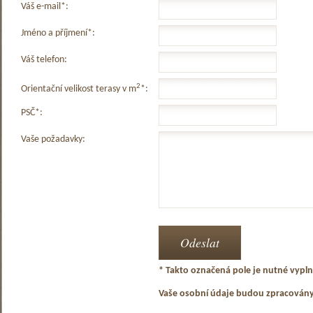
Váš e-mail*:
Jméno a příjmení*:
Váš telefon:
2
Orientační velikost terasy v m
*:
PSČ*:
Vaše požadavky:
* Takto označená pole je nutné vyplni
Vaše osobní údaje budou zpracován