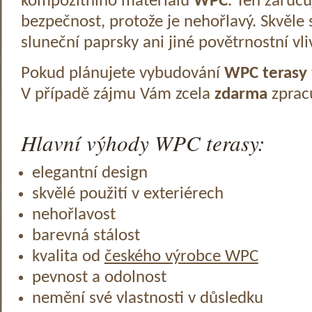
kompozitního materiálu
WPC
. Ten zaruč
bezpečnost, protože je nehořlavý. Skvěle 
sluneční paprsky ani jiné povětrnostní vli
Pokud plánujete vybudování
WPC terasy
V případě zájmu Vám zcela
zdarma
zprac
Hlavní výhody WPC terasy:
elegantní design
skvělé použití v exteriérech
nehořlavost
barevná stálost
kvalita od
českého výrobce WPC
pevnost a odolnost
nemění své vlastnosti v důsledku