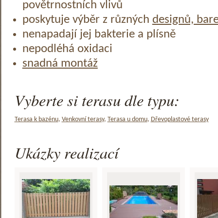
povětrnostních vlivů
poskytuje výběr z různých
designů, bar
nenapadají jej bakterie a plísně
nepodléhá oxidaci
snadná montáž
Vyberte si terasu dle typu:
Terasa k bazénu
,
Venkovní terasy
,
Terasa u domu
,
Dřevoplastové terasy
Ukázky realizací