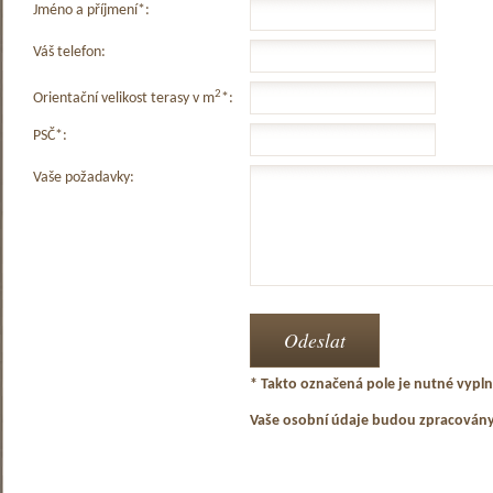
Jméno a příjmení*:
Váš telefon:
2
Orientační velikost terasy v m
*:
PSČ*:
Vaše požadavky:
* Takto označená pole je nutné vyplni
Vaše osobní údaje budou zpracován