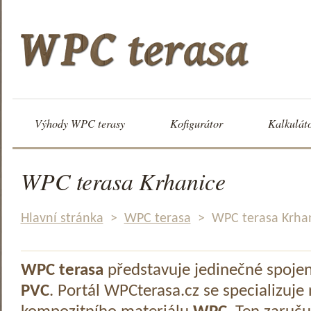
Výhody WPC terasy
Kofigurátor
Kalkulát
WPC terasa Krhanice
Hlavní stránka
>
WPC terasa
>
WPC terasa Krha
WPC terasa
představuje jedinečné spoje
PVC
. Portál WPCterasa.cz se specializuje