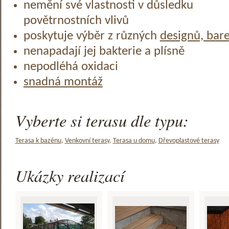
nemění své vlastnosti v důsledku
povětrnostních vlivů
poskytuje výběr z různých
designů, bar
nenapadají jej bakterie a plísně
nepodléhá oxidaci
snadná montáž
Vyberte si terasu dle typu:
Terasa k bazénu
,
Venkovní terasy
,
Terasa u domu
,
Dřevoplastové terasy
Ukázky realizací