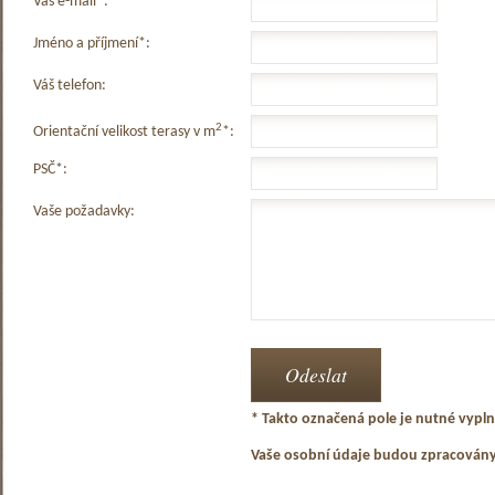
Váš e-mail*:
Jméno a příjmení*:
Váš telefon:
2
Orientační velikost terasy v m
*:
PSČ*:
Vaše požadavky:
* Takto označená pole je nutné vyplni
Vaše osobní údaje budou zpracován