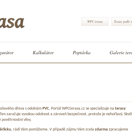
WPC terasa
Terasy podle 
gurátor
Kalkulátor
Poptávka
Galerie ter
 voňavého dřeva s odolným
PVC
. Portál WPCterasa.cz se specializuje na
terasy
 Ten zaručuje vysokou odolnost a zároveň bezpečnost, protože je nehořlavý. Skvě
é povětrnostní vlivy.
ěrlicku
, rádi Vám pomůžeme. V případě zájmu Vám zcela
zdarma
zpracujeme