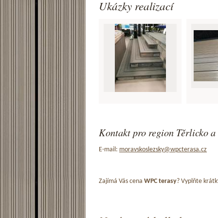
Ukázky realizací
Kontakt pro region Těrlicko a 
E-mail:
moravskoslezsky@wpcterasa.cz
Zajímá Vás cena
WPC terasy
? Vyplňte krátk