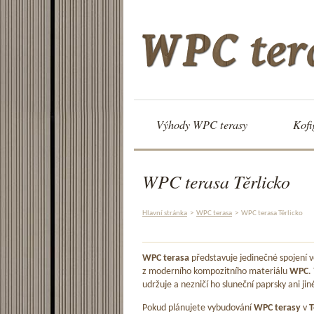
Výhody WPC terasy
Kofi
WPC terasa Těrlicko
Hlavní stránka
>
WPC terasa
>
WPC terasa Těrlicko
WPC terasa
představuje jedinečné spojení
z moderního kompozitního materiálu
WPC
.
udržuje a nezničí ho sluneční paprsky ani jin
Pokud plánujete vybudování
WPC terasy
v
T