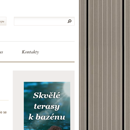
typu
as
Kontakty
le se