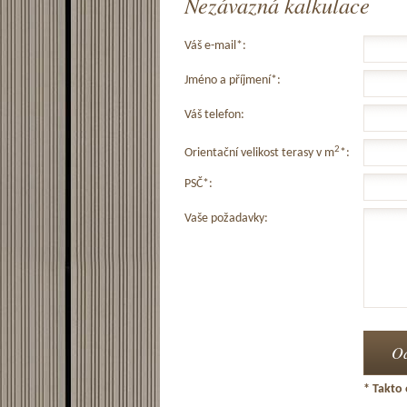
Nezávazná kalkulace
Váš e-mail*:
Jméno a příjmení*:
Váš telefon:
2
Orientační velikost terasy v m
*:
PSČ*:
Vaše požadavky:
* Takto 