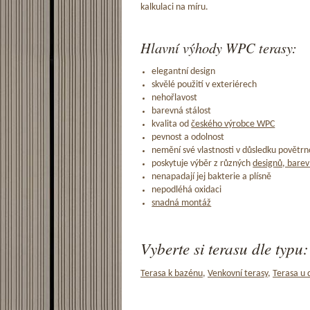
kalkulaci na míru.
Hlavní výhody WPC terasy:
elegantní design
skvělé použití v exteriérech
nehořlavost
barevná stálost
kvalita od
českého výrobce WPC
pevnost a odolnost
nemění své vlastnosti v důsledku povětrno
poskytuje výběr z různých
designů, barev
nenapadají jej bakterie a plísně
nepodléhá oxidaci
snadná montáž
Vyberte si terasu dle typu:
Terasa k bazénu
,
Venkovní terasy
,
Terasa u