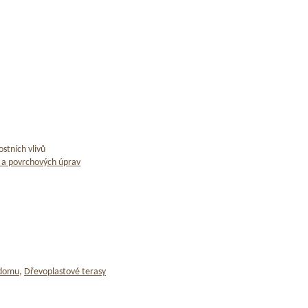
stních vlivů
 a povrchových úprav
 domu
,
Dřevoplastové terasy