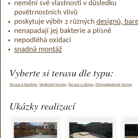
nemění své vlastnosti v důsledku
povětrnostních vlivů
poskytuje výběr z různých
designů, bar
nenapadají jej bakterie a plísně
nepodléhá oxidaci
snadná montáž
Vyberte si terasu dle typu:
Terasa k bazénu
,
Venkovní terasy
,
Terasa u domu
,
Dřevoplastové terasy
Ukázky realizací