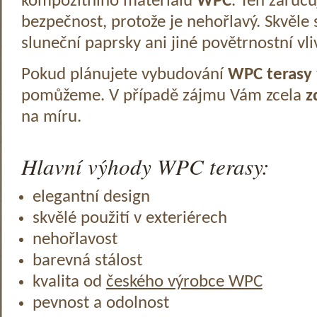
kompozitního materiálu
WPC
. Ten zaruč
bezpečnost, protože je nehořlavý. Skvěle 
sluneční paprsky ani jiné povětrnostní vli
Pokud plánujete vybudování
WPC terasy
pomůžeme. V případě zájmu Vám zcela
z
na míru.
Hlavní výhody WPC terasy:
elegantní design
skvělé použití v exteriérech
nehořlavost
barevná stálost
kvalita od
českého výrobce WPC
pevnost a odolnost