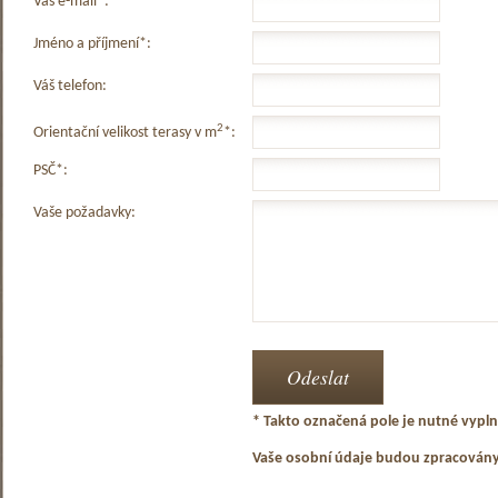
Váš e-mail*:
Jméno a příjmení*:
Váš telefon:
2
Orientační velikost terasy v m
*:
PSČ*:
Vaše požadavky:
* Takto označená pole je nutné vyplni
Vaše osobní údaje budou zpracován