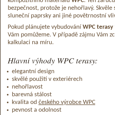
kompozitního materiálu
WPC
. Ten zaruč
bezpečnost, protože je nehořlavý. Skvěle 
sluneční paprsky ani jiné povětrnostní vli
Pokud plánujete vybudování
WPC terasy
Vám pomůžeme. V případě zájmu Vám zc
kalkulaci na míru.
Hlavní výhody WPC terasy:
elegantní design
skvělé použití v exteriérech
nehořlavost
barevná stálost
kvalita od
českého výrobce WPC
pevnost a odolnost