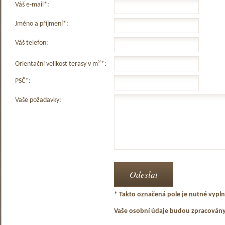
Váš e-mail*:
Jméno a příjmení*:
Váš telefon:
2
Orientační velikost terasy v m
*:
PSČ*:
Vaše požadavky:
* Takto označená pole je nutné vyplni
Vaše osobní údaje budou zpracován