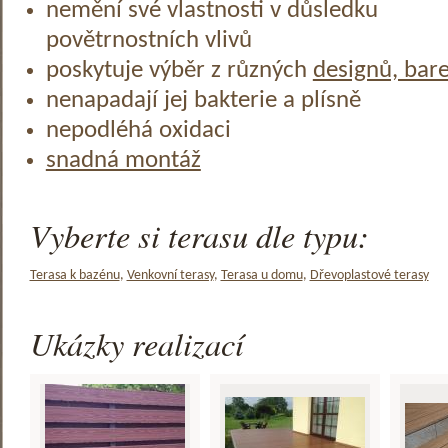
nemění své vlastnosti v důsledku
povětrnostních vlivů
poskytuje výběr z různých
designů, bar
nenapadají jej bakterie a plísně
nepodléhá oxidaci
snadná montáž
Vyberte si terasu dle typu:
Terasa k bazénu
,
Venkovní terasy
,
Terasa u domu
,
Dřevoplastové terasy
Ukázky realizací