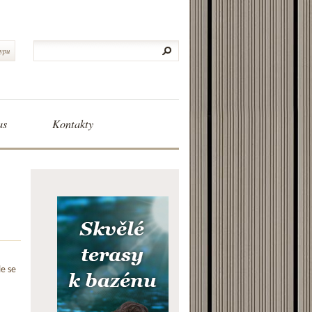
typu
as
Kontakty
le se