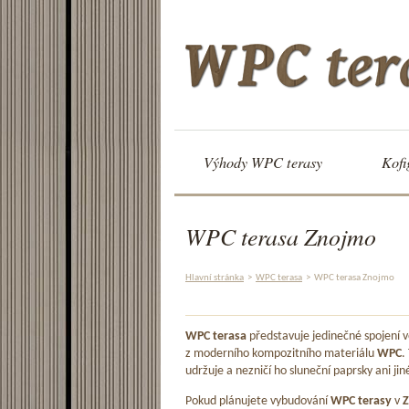
Výhody WPC terasy
Kofi
WPC terasa Znojmo
Hlavní stránka
>
WPC terasa
>
WPC terasa Znojmo
WPC terasa
představuje jedinečné spojení
z moderního kompozitního materiálu
WPC
.
udržuje a nezničí ho sluneční paprsky ani jin
Pokud plánujete vybudování
WPC terasy
v