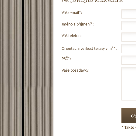
Váš e-mail*:
Jméno a příjmení*:
Váš telefon:
2
Orientační velikost terasy v m
*:
PSČ*:
Vaše požadavky:
* Takto 