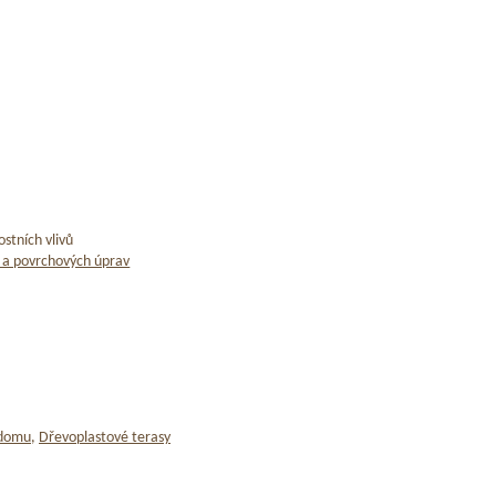
stních vlivů
 a povrchových úprav
 domu
,
Dřevoplastové terasy