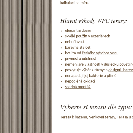
kalkulaci na míru.
Hlavní výhody WPC terasy:
elegantní design
skvělé použití v exteriérech
nehořlavost
barevná stálost
kvalita od
českého výrobce WPC
pevnost a odolnost
nemění své vlastnosti v důsledku povětrno
poskytuje výběr z různých
designů, barev
nenapadají jej bakterie a plísně
nepodléhá oxidaci
snadná montáž
Vyberte si terasu dle typu:
Terasa k bazénu
,
Venkovní terasy
,
Terasa u