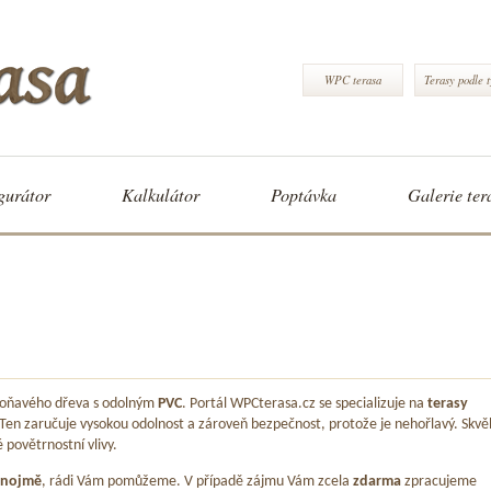
WPC terasa
Terasy podle 
gurátor
Kalkulátor
Poptávka
Galerie ter
 voňavého dřeva s odolným
PVC
. Portál WPCterasa.cz se specializuje na
terasy
 Ten zaručuje vysokou odolnost a zároveň bezpečnost, protože je nehořlavý. Skvě
é povětrnostní vlivy.
Znojmě
, rádi Vám pomůžeme. V případě zájmu Vám zcela
zdarma
zpracujeme