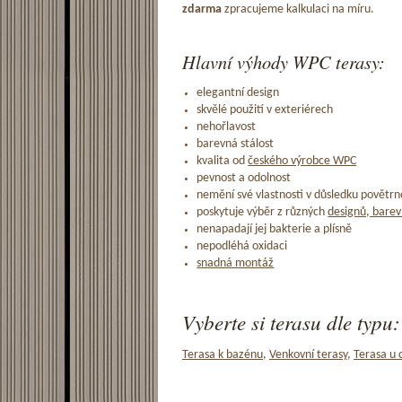
zdarma
zpracujeme kalkulaci na míru.
Hlavní výhody WPC terasy:
elegantní design
skvělé použití v exteriérech
nehořlavost
barevná stálost
kvalita od
českého výrobce WPC
pevnost a odolnost
nemění své vlastnosti v důsledku povětrno
poskytuje výběr z různých
designů, barev
nenapadají jej bakterie a plísně
nepodléhá oxidaci
snadná montáž
Vyberte si terasu dle typu:
Terasa k bazénu
,
Venkovní terasy
,
Terasa u