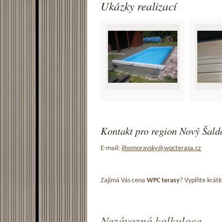
Ukázky realizací
Kontakt pro region Nový Šaldo
E-mail:
jihomoravsky@wpcterasa.cz
Zajímá Vás cena
WPC terasy
? Vyplňte krátk
Nezávazná kalkulace