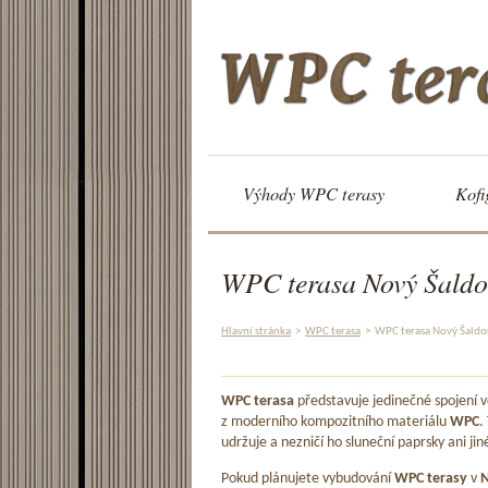
Výhody WPC terasy
Kofi
WPC terasa Nový Šaldor
Hlavní stránka
>
WPC terasa
>
WPC terasa Nový Šaldor
WPC terasa
představuje jedinečné spojení
z moderního kompozitního materiálu
WPC
.
udržuje a nezničí ho sluneční paprsky ani jin
Pokud plánujete vybudování
WPC terasy
v
N