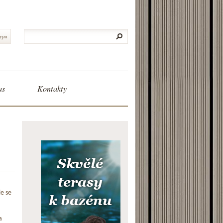
typu
as
Kontakty
le se
a