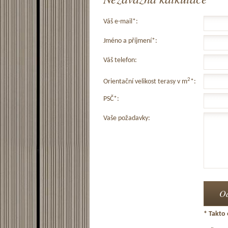
Váš e-mail*:
Jméno a příjmení*:
Váš telefon:
2
Orientační velikost terasy v m
*:
PSČ*:
Vaše požadavky:
* Takto 