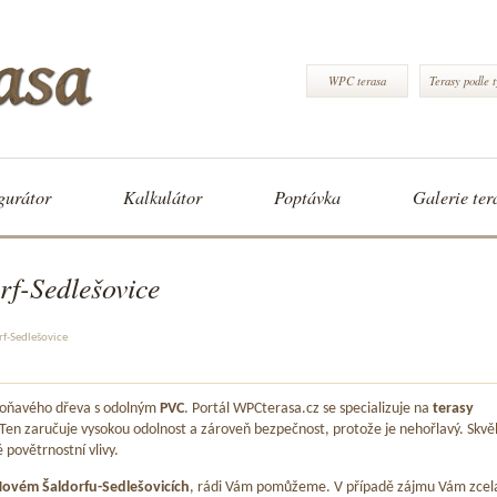
WPC terasa
Terasy podle 
gurátor
Kalkulátor
Poptávka
Galerie ter
f-Sedlešovice
f-Sedlešovice
 voňavého dřeva s odolným
PVC
. Portál WPCterasa.cz se specializuje na
terasy
 Ten zaručuje vysokou odolnost a zároveň bezpečnost, protože je nehořlavý. Skvě
é povětrnostní vlivy.
ovém Šaldorfu-Sedlešovicích
, rádi Vám pomůžeme. V případě zájmu Vám zcel