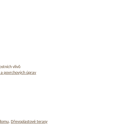
stních vlivů
 a povrchových úprav
 domu
,
Dřevoplastové terasy