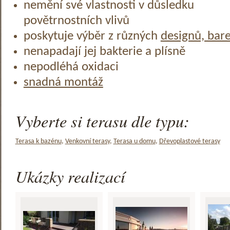
nemění své vlastnosti v důsledku
povětrnostních vlivů
poskytuje výběr z různých
designů, bar
nenapadají jej bakterie a plísně
nepodléhá oxidaci
snadná montáž
Vyberte si terasu dle typu:
Terasa k bazénu
,
Venkovní terasy
,
Terasa u domu
,
Dřevoplastové terasy
Ukázky realizací