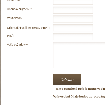
Váš e-mail*:
Jméno a příjmení*:
Váš telefon:
2
Orientační velikost terasy v m
*:
PSČ*:
Vaše požadavky:
* Takto označená pole je nutné vyplni
Vaše osobní údaje budou zpracován