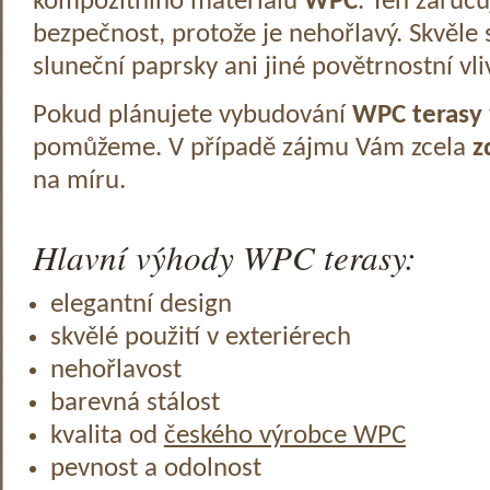
kompozitního materiálu
WPC
. Ten zaruč
bezpečnost, protože je nehořlavý. Skvěle 
sluneční paprsky ani jiné povětrnostní vli
Pokud plánujete vybudování
WPC terasy
pomůžeme. V případě zájmu Vám zcela
z
na míru.
Hlavní výhody WPC terasy:
elegantní design
skvělé použití v exteriérech
nehořlavost
barevná stálost
kvalita od
českého výrobce WPC
pevnost a odolnost