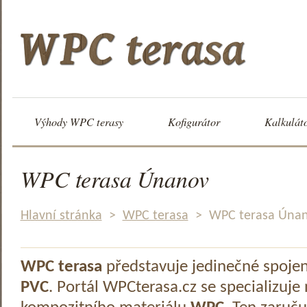
Výhody WPC terasy
Kofigurátor
Kalkulát
WPC terasa Únanov
Hlavní stránka
>
WPC terasa
>
WPC terasa Úna
WPC terasa
představuje jedinečné spoje
PVC
. Portál WPCterasa.cz se specializuje