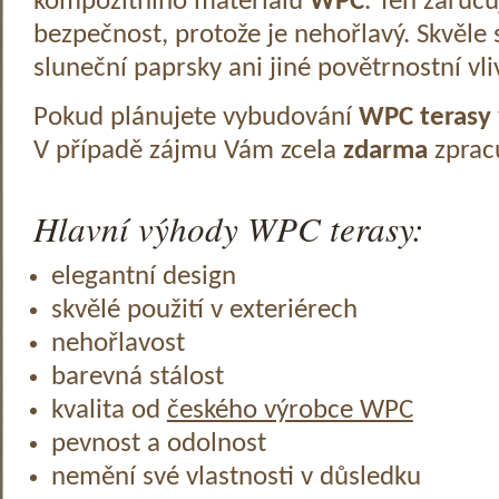
kompozitního materiálu
WPC
. Ten zaruč
bezpečnost, protože je nehořlavý. Skvěle 
sluneční paprsky ani jiné povětrnostní vli
Pokud plánujete vybudování
WPC terasy
V případě zájmu Vám zcela
zdarma
zprac
Hlavní výhody WPC terasy:
elegantní design
skvělé použití v exteriérech
nehořlavost
barevná stálost
kvalita od
českého výrobce WPC
pevnost a odolnost
nemění své vlastnosti v důsledku