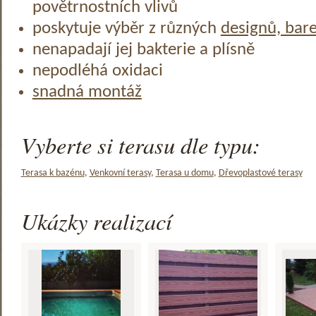
povětrnostních vlivů
poskytuje výběr z různých
designů, bar
nenapadají jej bakterie a plísně
nepodléhá oxidaci
snadná montáž
Vyberte si terasu dle typu:
Terasa k bazénu
,
Venkovní terasy
,
Terasa u domu
,
Dřevoplastové terasy
Ukázky realizací