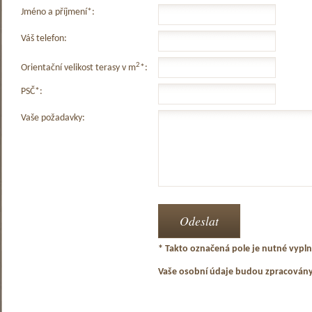
Jméno a příjmení*:
Váš telefon:
2
Orientační velikost terasy v m
*:
PSČ*:
Vaše požadavky:
* Takto označená pole je nutné vyplni
Vaše osobní údaje budou zpracován