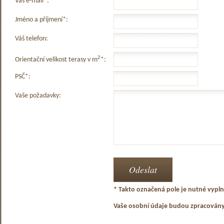
Váš e-mail*:
Jméno a příjmení*:
Váš telefon:
2
Orientační velikost terasy v m
*:
PSČ*:
Vaše požadavky:
* Takto označená pole je nutné vyplni
Vaše osobní údaje budou zpracován