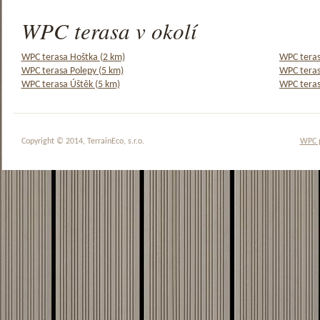
WPC terasa v okolí
WPC terasa Hoštka (2 km)
WPC teras
WPC terasa Polepy (5 km)
WPC teras
WPC terasa Úštěk (5 km)
WPC teras
Copyright © 2014, TerrainEco, s.r.o.
WPC 