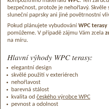
kompozitního materiálu
WPC
. Ten zaruč
bezpečnost, protože je nehořlavý. Skvěle 
sluneční paprsky ani jiné povětrnostní vli
Pokud plánujete vybudování
WPC terasy
pomůžeme. V případě zájmu Vám zcela
z
na míru.
Hlavní výhody WPC terasy:
elegantní design
skvělé použití v exteriérech
nehořlavost
barevná stálost
kvalita od
českého výrobce WPC
pevnost a odolnost