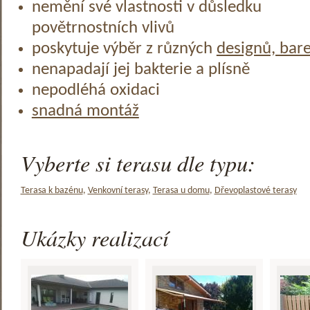
nemění své vlastnosti v důsledku
povětrnostních vlivů
poskytuje výběr z různých
designů, bar
nenapadají jej bakterie a plísně
nepodléhá oxidaci
snadná montáž
Vyberte si terasu dle typu:
Terasa k bazénu
,
Venkovní terasy
,
Terasa u domu
,
Dřevoplastové terasy
Ukázky realizací