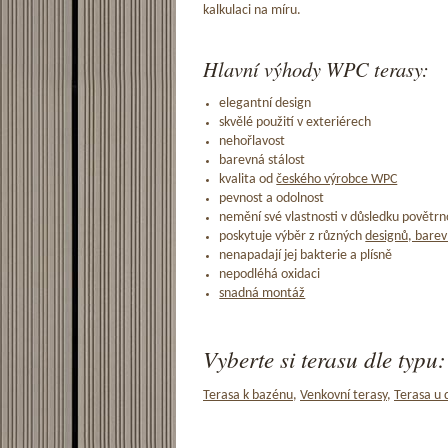
kalkulaci na míru.
Hlavní výhody WPC terasy:
elegantní design
skvělé použití v exteriérech
nehořlavost
barevná stálost
kvalita od
českého výrobce WPC
pevnost a odolnost
nemění své vlastnosti v důsledku povětrno
poskytuje výběr z různých
designů, barev
nenapadají jej bakterie a plísně
nepodléhá oxidaci
snadná montáž
Vyberte si terasu dle typu:
Terasa k bazénu
,
Venkovní terasy
,
Terasa u