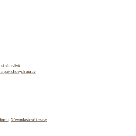
stních vlivů
 a povrchových úprav
 domu
,
Dřevoplastové terasy