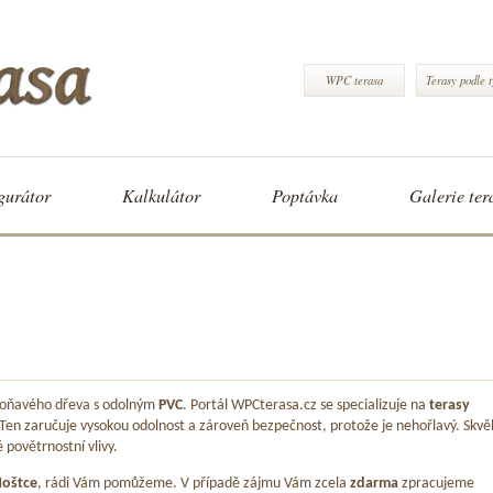
WPC terasa
Terasy podle 
gurátor
Kalkulátor
Poptávka
Galerie ter
 voňavého dřeva s odolným
PVC
. Portál WPCterasa.cz se specializuje na
terasy
 Ten zaručuje vysokou odolnost a zároveň bezpečnost, protože je nehořlavý. Skvě
é povětrnostní vlivy.
oštce
, rádi Vám pomůžeme. V případě zájmu Vám zcela
zdarma
zpracujeme