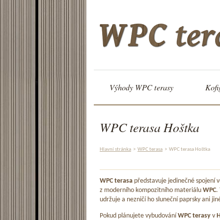
Výhody WPC terasy
Kofi
WPC terasa Hoštka
Hlavní stránka
>
WPC terasa
>
WPC terasa Hoštka
WPC terasa
představuje jedinečné spojení
z moderního kompozitního materiálu
WPC
.
udržuje a nezničí ho sluneční paprsky ani jin
Pokud plánujete vybudování
WPC terasy
v
H