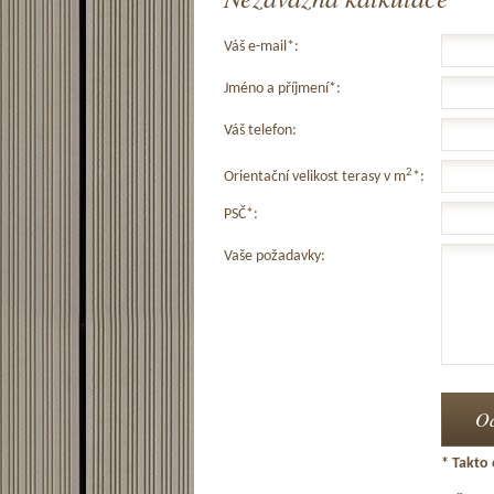
Váš e-mail*:
Jméno a příjmení*:
Váš telefon:
2
Orientační velikost terasy v m
*:
PSČ*:
Vaše požadavky:
* Takto 