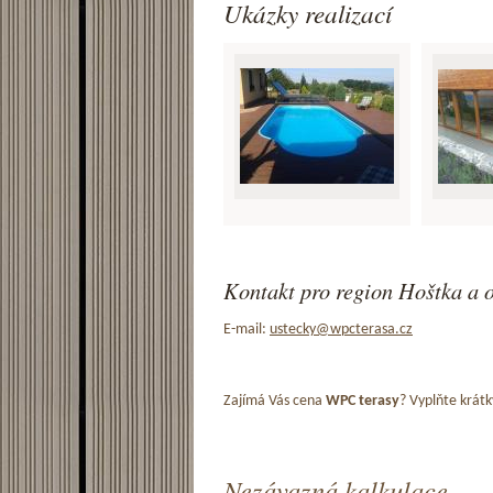
Ukázky realizací
Kontakt pro region Hoštka a o
E-mail:
ustecky@wpcterasa.cz
Zajímá Vás cena
WPC terasy
? Vyplňte krátk
Nezávazná kalkulace