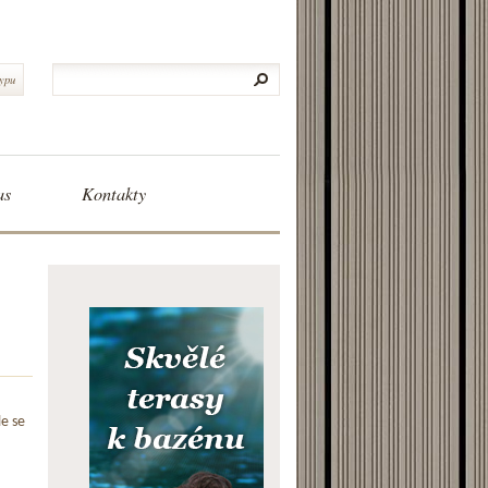
typu
as
Kontakty
le se