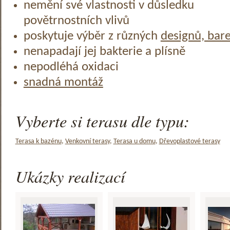
nemění své vlastnosti v důsledku
povětrnostních vlivů
poskytuje výběr z různých
designů, bar
nenapadají jej bakterie a plísně
nepodléhá oxidaci
snadná montáž
Vyberte si terasu dle typu:
Terasa k bazénu
,
Venkovní terasy
,
Terasa u domu
,
Dřevoplastové terasy
Ukázky realizací