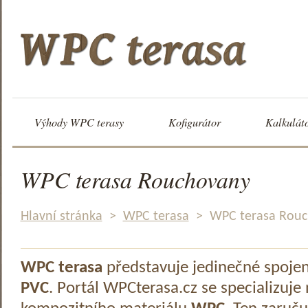
Výhody WPC terasy
Kofigurátor
Kalkulát
WPC terasa Rouchovany
Hlavní stránka
>
WPC terasa
>
WPC terasa Rou
WPC terasa
představuje jedinečné spoje
PVC
. Portál WPCterasa.cz se specializuje