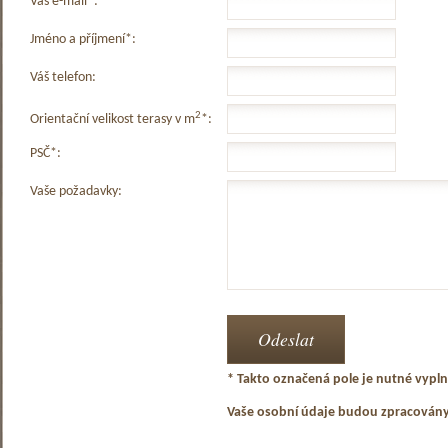
Váš e-mail*:
Jméno a příjmení*:
Váš telefon:
2
Orientační velikost terasy v m
*:
PSČ*:
Vaše požadavky:
* Takto označená pole je nutné vyplni
Vaše osobní údaje budou zpracován