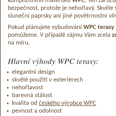
kompozitního materiálu
WPC
. Ten zaruč
bezpečnost, protože je nehořlavý. Skvěle 
sluneční paprsky ani jiné povětrnostní vli
Pokud plánujete vybudování
WPC terasy
pomůžeme. V případě zájmu Vám zcela
z
na míru.
Hlavní výhody WPC terasy:
elegantní design
skvělé použití v exteriérech
nehořlavost
barevná stálost
kvalita od
českého výrobce WPC
pevnost a odolnost