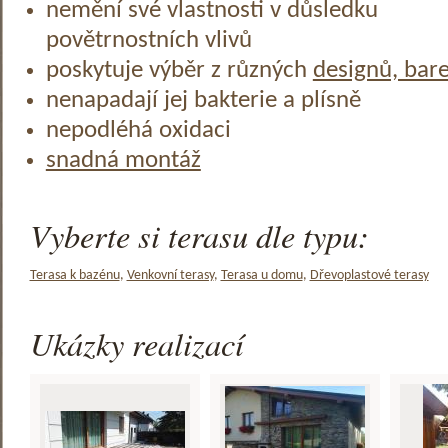
nemění své vlastnosti v důsledku
povětrnostních vlivů
poskytuje výběr z různých
designů, bar
nenapadají jej bakterie a plísně
nepodléhá oxidaci
snadná montáž
Vyberte si terasu dle typu:
Terasa k bazénu
,
Venkovní terasy
,
Terasa u domu
,
Dřevoplastové terasy
Ukázky realizací