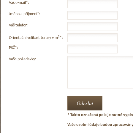
Váš e-mail*:
Jméno a příjmení*:
Váš telefon:
2
Orientační velikost terasy v m
*:
PSČ*:
Vaše požadavky:
* Takto označená pole je nutné vyplni
Vaše osobní údaje budou zpracován