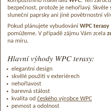
kompozitního materiálu
WPC
. Ten zaruč
bezpečnost, protože je nehořlavý. Skvěle 
sluneční paprsky ani jiné povětrnostní vli
Pokud plánujete vybudování
WPC terasy
pomůžeme. V případě zájmu Vám zcela
z
na míru.
Hlavní výhody WPC terasy:
elegantní design
skvělé použití v exteriérech
nehořlavost
barevná stálost
kvalita od
českého výrobce WPC
pevnost a odolnost