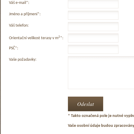
Váš e-mail*:
Jméno a příjmení*:
Váš telefon:
2
Orientační velikost terasy v m
*:
PSČ*:
Vaše požadavky:
* Takto označená pole je nutné vyplni
Vaše osobní údaje budou zpracován