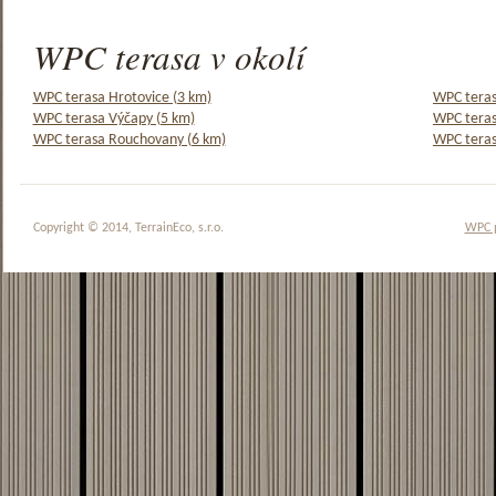
WPC terasa v okolí
WPC terasa Hrotovice (3 km)
WPC teras
WPC terasa Výčapy (5 km)
WPC teras
WPC terasa Rouchovany (6 km)
WPC teras
Copyright © 2014, TerrainEco, s.r.o.
WPC 