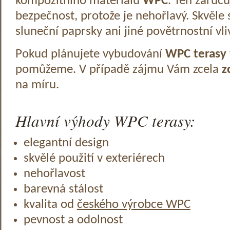
kompozitního materiálu
WPC
. Ten zaruč
bezpečnost, protože je nehořlavý. Skvěle 
sluneční paprsky ani jiné povětrnostní vli
Pokud plánujete vybudování
WPC terasy
pomůžeme. V případě zájmu Vám zcela
z
na míru.
Hlavní výhody WPC terasy:
elegantní design
skvělé použití v exteriérech
nehořlavost
barevná stálost
kvalita od
českého výrobce WPC
pevnost a odolnost