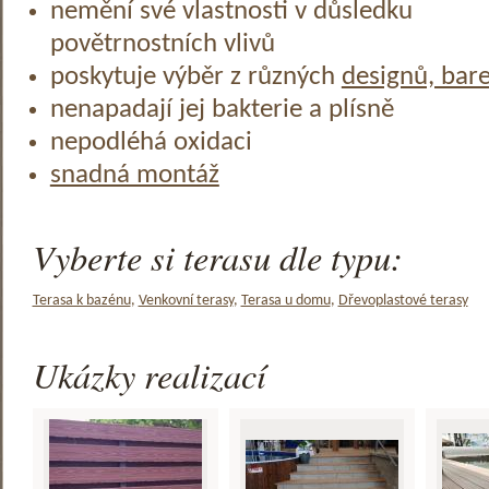
nemění své vlastnosti v důsledku
povětrnostních vlivů
poskytuje výběr z různých
designů, bar
nenapadají jej bakterie a plísně
nepodléhá oxidaci
snadná montáž
Vyberte si terasu dle typu:
Terasa k bazénu
,
Venkovní terasy
,
Terasa u domu
,
Dřevoplastové terasy
Ukázky realizací