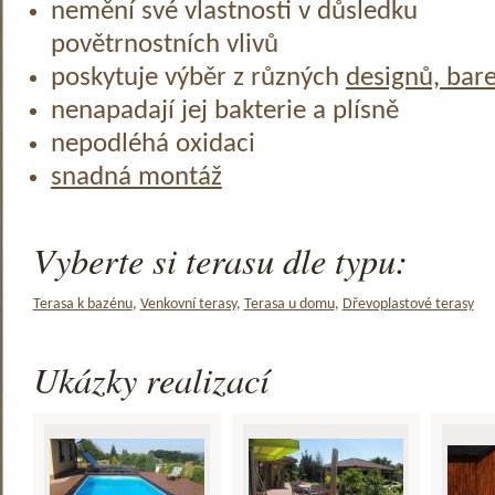
nemění své vlastnosti v důsledku
povětrnostních vlivů
poskytuje výběr z různých
designů, bar
nenapadají jej bakterie a plísně
nepodléhá oxidaci
snadná montáž
Vyberte si terasu dle typu:
Terasa k bazénu
,
Venkovní terasy
,
Terasa u domu
,
Dřevoplastové terasy
Ukázky realizací