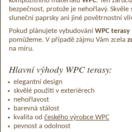
kompozitního materiálu
WPC
. Ten zaruč
bezpečnost, protože je nehořlavý. Skvěle 
sluneční paprsky ani jiné povětrnostní vli
Pokud plánujete vybudování
WPC terasy
pomůžeme. V případě zájmu Vám zcela
z
na míru.
Hlavní výhody WPC terasy:
elegantní design
skvělé použití v exteriérech
nehořlavost
barevná stálost
kvalita od
českého výrobce WPC
pevnost a odolnost