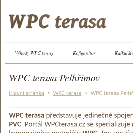
Výhody WPC terasy
Kofigurátor
Kalkulát
WPC terasa Pelhřimov
Hlavní stránka
>
WPC terasa
>
WPC terasa Pelh
WPC terasa
představuje jedinečné spoje
PVC
. Portál WPCterasa.cz se specializuje