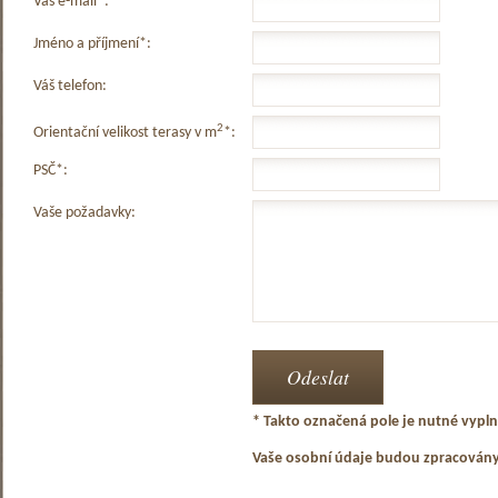
Váš e-mail*:
Jméno a příjmení*:
Váš telefon:
2
Orientační velikost terasy v m
*:
PSČ*:
Vaše požadavky:
* Takto označená pole je nutné vyplni
Vaše osobní údaje budou zpracován