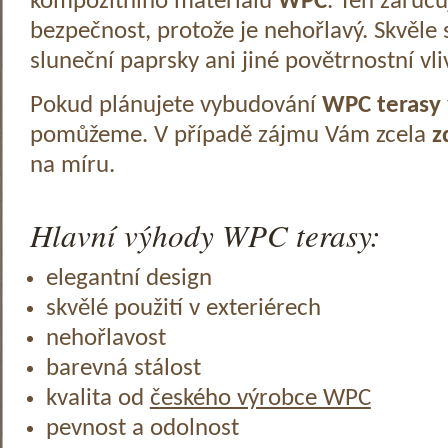
kompozitního materiálu
WPC
. Ten zaruč
bezpečnost, protože je nehořlavý. Skvěle 
sluneční paprsky ani jiné povětrnostní vli
Pokud plánujete vybudování
WPC terasy
pomůžeme. V případě zájmu Vám zcela
z
na míru.
Hlavní výhody WPC terasy:
elegantní design
skvělé použití v exteriérech
nehořlavost
barevná stálost
kvalita od
českého výrobce WPC
pevnost a odolnost