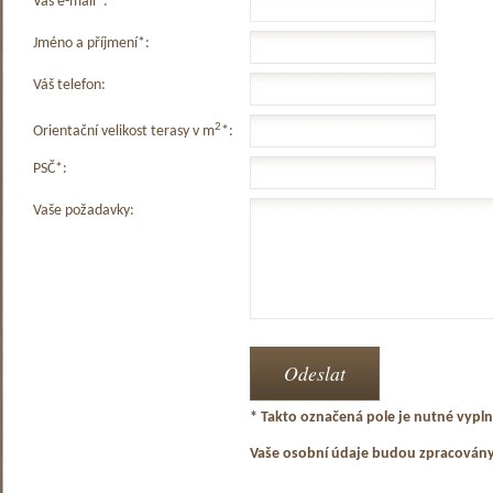
Váš e-mail*:
Jméno a příjmení*:
Váš telefon:
2
Orientační velikost terasy v m
*:
PSČ*:
Vaše požadavky:
* Takto označená pole je nutné vyplni
Vaše osobní údaje budou zpracován