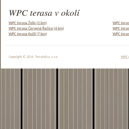
WPC terasa v okolí
WPC terasa Želiv (2 km)
WPC teras
WPC terasa Červená Řečice (4 km)
WPC teras
WPC terasa Kožlí (7 km)
WPC teras
Copyright © 2014, TerrainEco, s.r.o.
WPC 