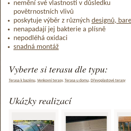
nemění své vlastnosti v důsledku
povětrnostních vlivů
poskytuje výběr z různých
designů, bar
nenapadají jej bakterie a plísně
nepodléhá oxidaci
snadná montáž
Vyberte si terasu dle typu:
Terasa k bazénu
,
Venkovní terasy
,
Terasa u domu
,
Dřevoplastové terasy
Ukázky realizací