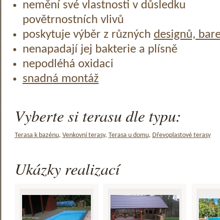
nemění své vlastnosti v důsledku
povětrnostních vlivů
poskytuje výběr z různých
designů, bar
nenapadají jej bakterie a plísně
nepodléhá oxidaci
snadná montáž
Vyberte si terasu dle typu:
Terasa k bazénu
,
Venkovní terasy
,
Terasa u domu
,
Dřevoplastové terasy
Ukázky realizací