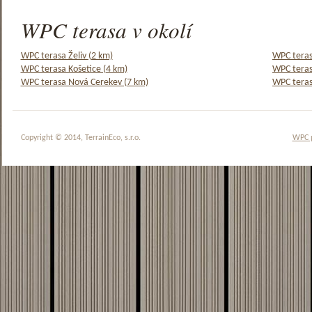
WPC terasa v okolí
WPC terasa Želiv (2 km)
WPC teras
WPC terasa Košetice (4 km)
WPC teras
WPC terasa Nová Cerekev (7 km)
WPC teras
Copyright © 2014, TerrainEco, s.r.o.
WPC 