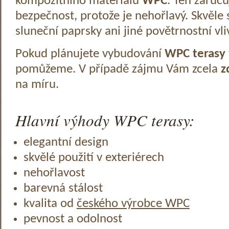
kompozitního materiálu
WPC
. Ten zaruč
bezpečnost, protože je nehořlavý. Skvěle 
sluneční paprsky ani jiné povětrnostní vli
Pokud plánujete vybudování
WPC terasy
pomůžeme. V případě zájmu Vám zcela
z
na míru.
Hlavní výhody WPC terasy:
elegantní design
skvělé použití v exteriérech
nehořlavost
barevná stálost
kvalita od
českého výrobce WPC
pevnost a odolnost