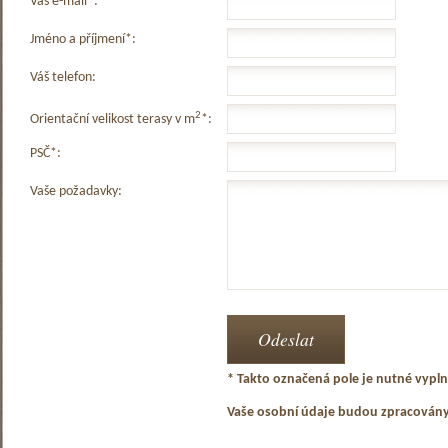
Váš e-mail*:
Jméno a příjmení*:
Váš telefon:
2
Orientační velikost terasy v m
*:
PSČ*:
Vaše požadavky:
* Takto označená pole je nutné vyplni
Vaše osobní údaje budou zpracován