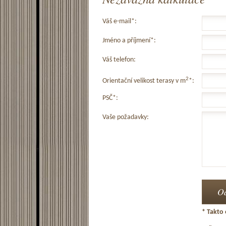
Váš e-mail*:
Jméno a příjmení*:
Váš telefon:
2
Orientační velikost terasy v m
*:
PSČ*:
Vaše požadavky:
* Takto 