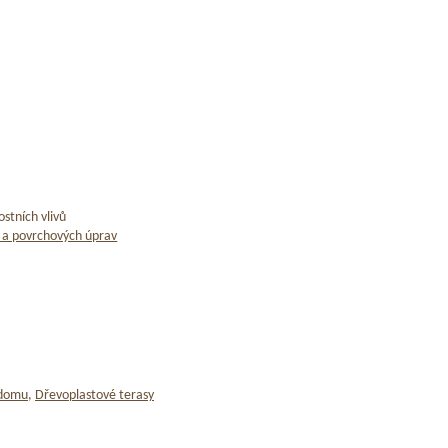
stních vlivů
 a povrchových úprav
 domu
,
Dřevoplastové terasy