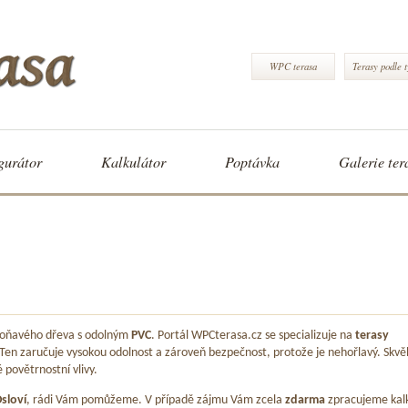
WPC terasa
Terasy podle 
gurátor
Kalkulátor
Poptávka
Galerie ter
 voňavého dřeva s odolným
PVC
. Portál WPCterasa.cz se specializuje na
terasy
 Ten zaručuje vysokou odolnost a zároveň bezpečnost, protože je nehořlavý. Skvě
é povětrnostní vlivy.
sloví
, rádi Vám pomůžeme. V případě zájmu Vám zcela
zdarma
zpracujeme kalk