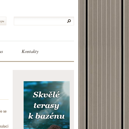
typu
as
Kontakty
le se
ulaci