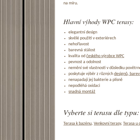
na míru.
Hlavní výhody WPC terasy:
elegantní design
skvělé použití v exteriérech
nehořlavost
barevná stálost
kvalita od
českého výrobce WPC
pevnost a odolnost
nemění své vlastnosti v důsledku povětrno
poskytuje výběr z různých
designů, barev
nenapadají jej bakterie a plísně
nepodléhá oxidaci
snadná montáž
Vyberte si terasu dle typu:
Terasa k bazénu
,
Venkovní terasy
,
Terasa u