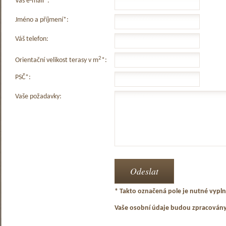
Váš e-mail*:
Jméno a příjmení*:
Váš telefon:
2
Orientační velikost terasy v m
*:
PSČ*:
Vaše požadavky:
* Takto označená pole je nutné vyplni
Vaše osobní údaje budou zpracován