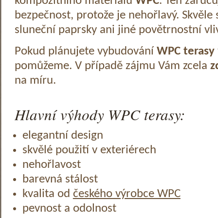
kompozitního materiálu
WPC
. Ten zaruč
bezpečnost, protože je nehořlavý. Skvěle 
sluneční paprsky ani jiné povětrnostní vli
Pokud plánujete vybudování
WPC terasy
pomůžeme. V případě zájmu Vám zcela
z
na míru.
Hlavní výhody WPC terasy:
elegantní design
skvělé použití v exteriérech
nehořlavost
barevná stálost
kvalita od
českého výrobce WPC
pevnost a odolnost