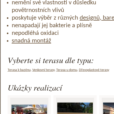
nemění své vlastnosti v důsledku
povětrnostních vlivů
poskytuje výběr z různých
designů, bar
nenapadají jej bakterie a plísně
nepodléhá oxidaci
snadná montáž
Vyberte si terasu dle typu:
Terasa k bazénu
,
Venkovní terasy
,
Terasa u domu
,
Dřevoplastové terasy
Ukázky realizací