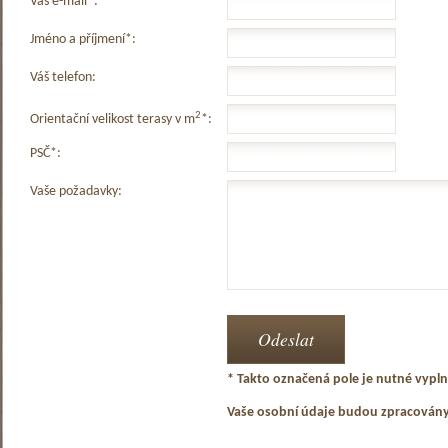
Váš e-mail*:
Jméno a příjmení*:
Váš telefon:
2
Orientační velikost terasy v m
*:
PSČ*:
Vaše požadavky:
* Takto označená pole je nutné vyplni
Vaše osobní údaje budou zpracován