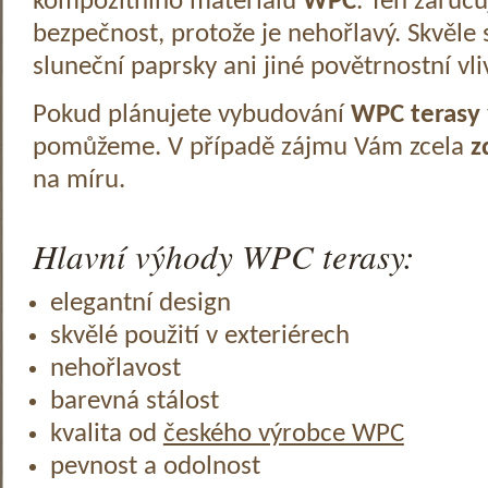
kompozitního materiálu
WPC
. Ten zaruč
bezpečnost, protože je nehořlavý. Skvěle 
sluneční paprsky ani jiné povětrnostní vli
Pokud plánujete vybudování
WPC terasy
pomůžeme. V případě zájmu Vám zcela
z
na míru.
Hlavní výhody WPC terasy:
elegantní design
skvělé použití v exteriérech
nehořlavost
barevná stálost
kvalita od
českého výrobce WPC
pevnost a odolnost