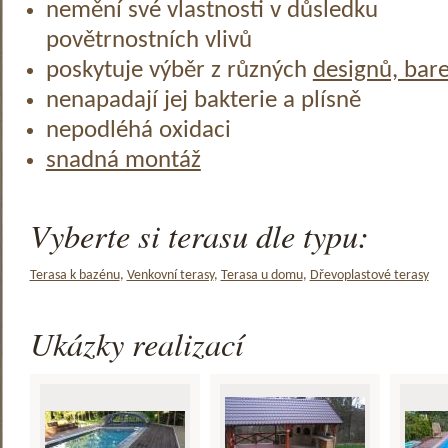
nemění své vlastnosti v důsledku
povětrnostních vlivů
poskytuje výběr z různých
designů, bar
nenapadají jej bakterie a plísně
nepodléhá oxidaci
snadná montáž
Vyberte si terasu dle typu:
Terasa k bazénu
,
Venkovní terasy
,
Terasa u domu
,
Dřevoplastové terasy
Ukázky realizací