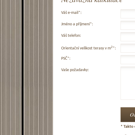
Váš e-mail*:
Jméno a příjmení*:
Váš telefon:
2
Orientační velikost terasy v m
*:
PSČ*:
Vaše požadavky:
* Takto 