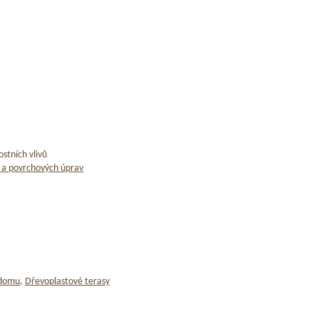
stních vlivů
 a povrchových úprav
 domu
,
Dřevoplastové terasy