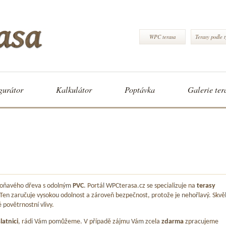
WPC terasa
Terasy podle 
gurátor
Kalkulátor
Poptávka
Galerie ter
 voňavého dřeva s odolným
PVC
. Portál WPCterasa.cz se specializuje na
terasy
 Ten zaručuje vysokou odolnost a zároveň bezpečnost, protože je nehořlavý. Skvě
é povětrnostní vlivy.
latnici
, rádi Vám pomůžeme. V případě zájmu Vám zcela
zdarma
zpracujeme