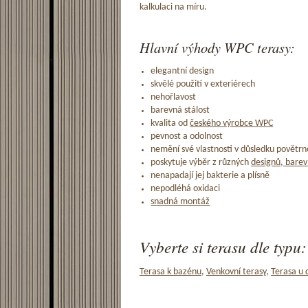
kalkulaci na míru.
Hlavní výhody WPC terasy:
elegantní design
skvělé použití v exteriérech
nehořlavost
barevná stálost
kvalita od
českého výrobce WPC
pevnost a odolnost
nemění své vlastnosti v důsledku povětrno
poskytuje výběr z různých
designů, barev
nenapadají jej bakterie a plísně
nepodléhá oxidaci
snadná montáž
Vyberte si terasu dle typu:
Terasa k bazénu
,
Venkovní terasy
,
Terasa u