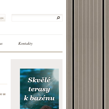
typu
as
Kontakty
le se