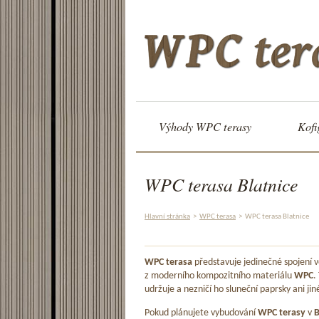
Výhody WPC terasy
Kofi
WPC terasa Blatnice
Hlavní stránka
>
WPC terasa
>
WPC terasa Blatnice
WPC terasa
představuje jedinečné spojení
z moderního kompozitního materiálu
WPC
.
udržuje a nezničí ho sluneční paprsky ani jin
Pokud plánujete vybudování
WPC terasy
v
B