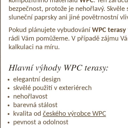
kompozitního materiálu
WPC
. Ten zaruč
bezpečnost, protože je nehořlavý. Skvěle 
sluneční paprsky ani jiné povětrnostní vli
Pokud plánujete vybudování
WPC terasy
rádi Vám pomůžeme. V případě zájmu V
kalkulaci na míru.
Hlavní výhody WPC terasy:
elegantní design
skvělé použití v exteriérech
nehořlavost
barevná stálost
kvalita od
českého výrobce WPC
pevnost a odolnost