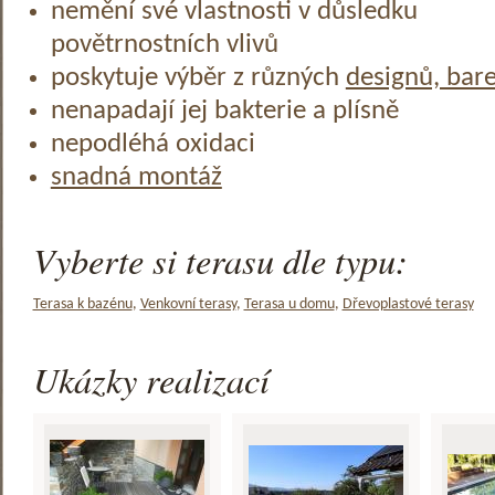
nemění své vlastnosti v důsledku
povětrnostních vlivů
poskytuje výběr z různých
designů, bar
nenapadají jej bakterie a plísně
nepodléhá oxidaci
snadná montáž
Vyberte si terasu dle typu:
Terasa k bazénu
,
Venkovní terasy
,
Terasa u domu
,
Dřevoplastové terasy
Ukázky realizací