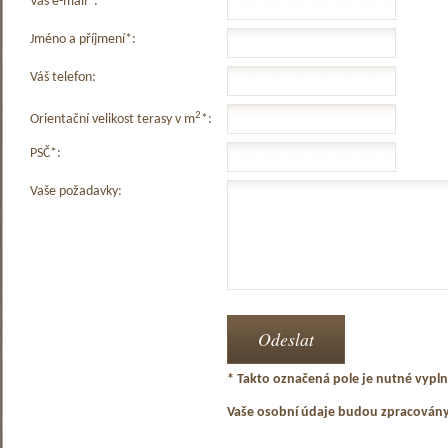
Váš e-mail*:
Jméno a příjmení*:
Váš telefon:
2
Orientační velikost terasy v m
*:
PSČ*:
Vaše požadavky:
* Takto označená pole je nutné vyplni
Vaše osobní údaje budou zpracován