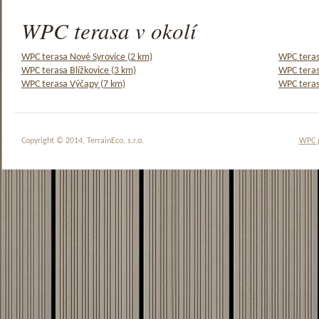
WPC terasa v okolí
WPC terasa Nové Syrovice (2 km)
WPC teras
WPC terasa Blížkovice (3 km)
WPC teras
WPC terasa Výčapy (7 km)
WPC teras
Copyright © 2014, TerrainEco, s.r.o.
WPC 