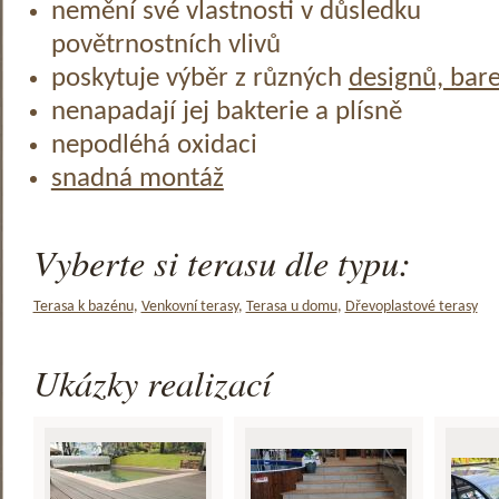
nemění své vlastnosti v důsledku
povětrnostních vlivů
poskytuje výběr z různých
designů, bar
nenapadají jej bakterie a plísně
nepodléhá oxidaci
snadná montáž
Vyberte si terasu dle typu:
Terasa k bazénu
,
Venkovní terasy
,
Terasa u domu
,
Dřevoplastové terasy
Ukázky realizací