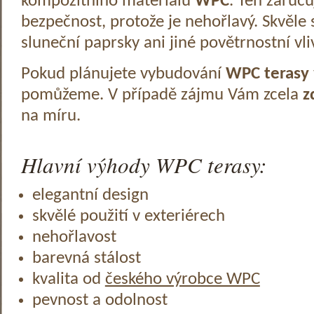
kompozitního materiálu
WPC
. Ten zaruč
bezpečnost, protože je nehořlavý. Skvěle 
sluneční paprsky ani jiné povětrnostní vli
Pokud plánujete vybudování
WPC terasy
pomůžeme. V případě zájmu Vám zcela
z
na míru.
Hlavní výhody WPC terasy:
elegantní design
skvělé použití v exteriérech
nehořlavost
barevná stálost
kvalita od
českého výrobce WPC
pevnost a odolnost