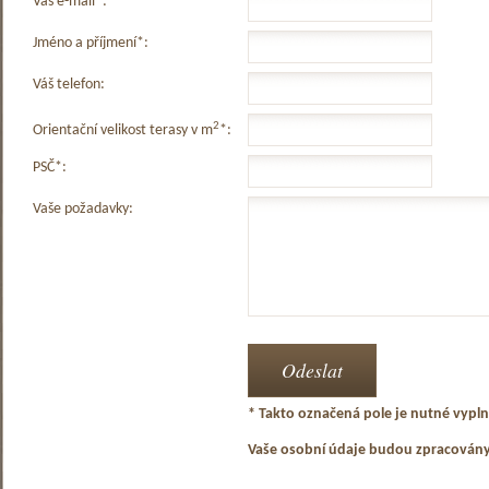
Váš e-mail*:
Jméno a příjmení*:
Váš telefon:
2
Orientační velikost terasy v m
*:
PSČ*:
Vaše požadavky:
* Takto označená pole je nutné vyplni
Vaše osobní údaje budou zpracován