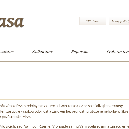
WPC terasa
Terasy podle 
gurátor
Kalkulátor
Poptávka
Galerie ter
 voňavého dřeva s odolným
PVC
. Portál WPCterasa.cz se specializuje na
terasy
 Ten zaručuje vysokou odolnost a zároveň bezpečnost, protože je nehořlavý. Skvě
é povětrnostní vlivy.
ilovicích
, rádi Vám pomůžeme. V případě zájmu Vám zcela
zdarma
zpracujem