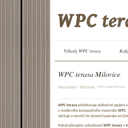
Výhody WPC terasy
Kofi
WPC terasa Milovice
Hlavní stránka
>
WPC terasa
>
WPC terasa Milovice
WPC terasa
představuje jedinečné spojení
z moderního kompozitního materiálu
WPC
.
udržuje a nezničí ho sluneční paprsky ani jin
Pokud plánujete vybudování
WPC terasy
v
M