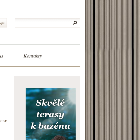
typu
as
Kontakty
le se
e