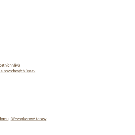
stních vlivů
 a povrchových úprav
 domu
,
Dřevoplastové terasy