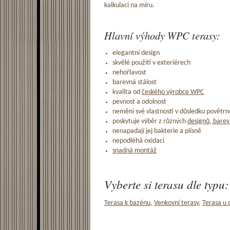
kalkulaci na míru.
Hlavní výhody WPC terasy:
elegantní design
skvělé použití v exteriérech
nehořlavost
barevná stálost
kvalita od
českého výrobce WPC
pevnost a odolnost
nemění své vlastnosti v důsledku povětrno
poskytuje výběr z různých
designů, barev
nenapadají jej bakterie a plísně
nepodléhá oxidaci
snadná montáž
Vyberte si terasu dle typu:
Terasa k bazénu
,
Venkovní terasy
,
Terasa u