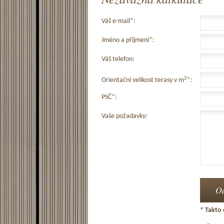
Váš e-mail*:
Jméno a příjmení*:
Váš telefon:
2
Orientační velikost terasy v m
*:
PSČ*:
Vaše požadavky:
* Takto 