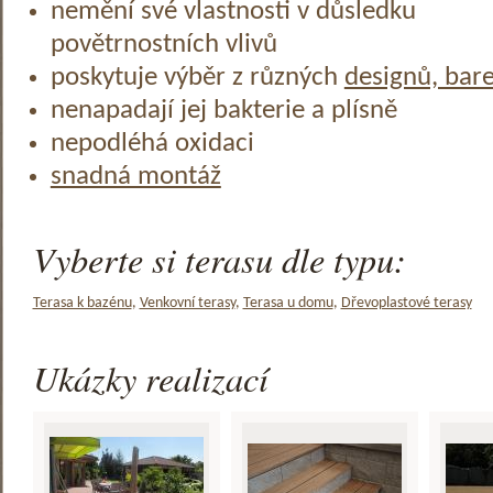
nemění své vlastnosti v důsledku
povětrnostních vlivů
poskytuje výběr z různých
designů, bar
nenapadají jej bakterie a plísně
nepodléhá oxidaci
snadná montáž
Vyberte si terasu dle typu:
Terasa k bazénu
,
Venkovní terasy
,
Terasa u domu
,
Dřevoplastové terasy
Ukázky realizací