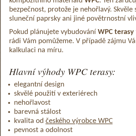
kompozitního materiálu
WPC
. Ten zaruč
bezpečnost, protože je nehořlavý. Skvěle 
sluneční paprsky ani jiné povětrnostní vli
Pokud plánujete vybudování
WPC terasy
rádi Vám pomůžeme. V případě zájmu V
kalkulaci na míru.
Hlavní výhody WPC terasy:
elegantní design
skvělé použití v exteriérech
nehořlavost
barevná stálost
kvalita od
českého výrobce WPC
pevnost a odolnost