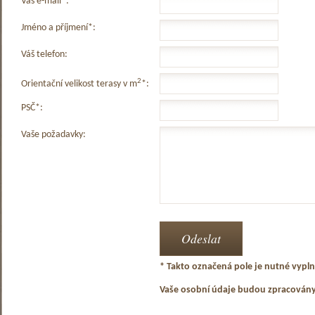
Váš e-mail*:
Jméno a příjmení*:
Váš telefon:
2
Orientační velikost terasy v m
*:
PSČ*:
Vaše požadavky:
* Takto označená pole je nutné vyplni
Vaše osobní údaje budou zpracován