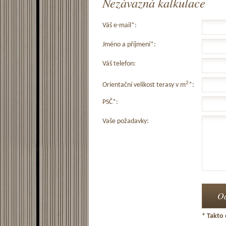
Nezávazná kalkulace
Váš e-mail*:
Jméno a příjmení*:
Váš telefon:
2
Orientační velikost terasy v m
*:
PSČ*:
Vaše požadavky:
* Takto 