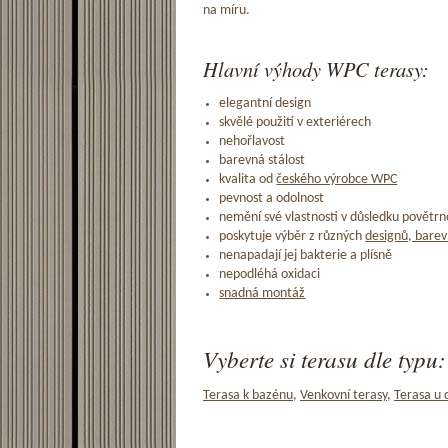
na míru.
Hlavní výhody WPC terasy:
elegantní design
skvělé použití v exteriérech
nehořlavost
barevná stálost
kvalita od
českého výrobce WPC
pevnost a odolnost
nemění své vlastnosti v důsledku povětrno
poskytuje výběr z různých
designů, barev
nenapadají jej bakterie a plísně
nepodléhá oxidaci
snadná montáž
Vyberte si terasu dle typu:
Terasa k bazénu
,
Venkovní terasy
,
Terasa u