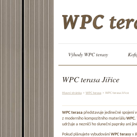
Výhody WPC terasy
Kofi
WPC terasa Jiřice
Hlavní stránka
>
WPC terasa
>
WPC terasa Jiřice
WPC terasa
představuje jedinečné spojení
z moderního kompozitního materiálu
WPC
.
udržuje a nezničí ho sluneční paprsky ani jin
Pokud plánujete vybudování
WPC terasy
v
J