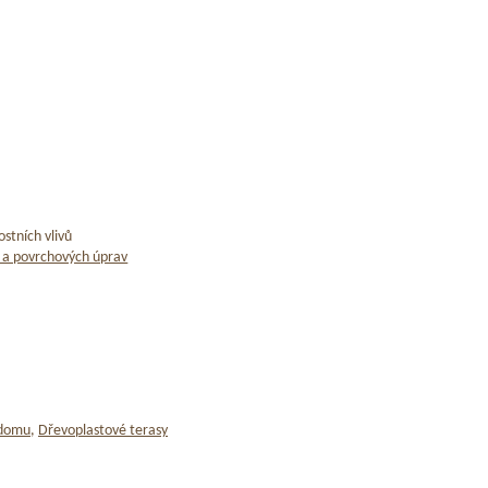
stních vlivů
 a povrchových úprav
 domu
,
Dřevoplastové terasy