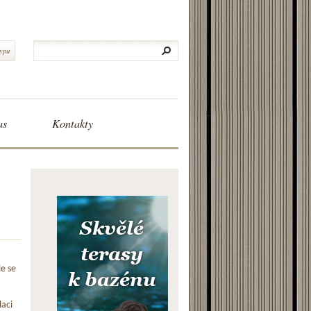
typu
as
Kontakty
le se
laci