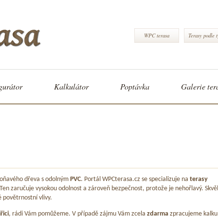
WPC terasa
Terasy podle 
gurátor
Kalkulátor
Poptávka
Galerie ter
 voňavého dřeva s odolným
PVC
. Portál WPCterasa.cz se specializuje na
terasy
 Ten zaručuje vysokou odolnost a zároveň bezpečnost, protože je nehořlavý. Skvě
é povětrnostní vlivy.
iřici
, rádi Vám pomůžeme. V případě zájmu Vám zcela
zdarma
zpracujeme kalku