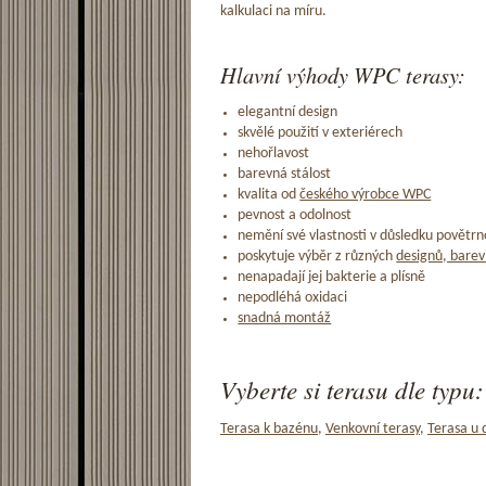
kalkulaci na míru.
Hlavní výhody WPC terasy:
elegantní design
skvělé použití v exteriérech
nehořlavost
barevná stálost
kvalita od
českého výrobce WPC
pevnost a odolnost
nemění své vlastnosti v důsledku povětrno
poskytuje výběr z různých
designů, barev
nenapadají jej bakterie a plísně
nepodléhá oxidaci
snadná montáž
Vyberte si terasu dle typu:
Terasa k bazénu
,
Venkovní terasy
,
Terasa u