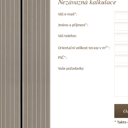
Nezávazná kalkulace
Váš e-mail*:
Jméno a příjmení*:
Váš telefon:
2
Orientační velikost terasy v m
*:
PSČ*:
Vaše požadavky:
* Takto 