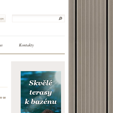
typu
as
Kontakty
le se