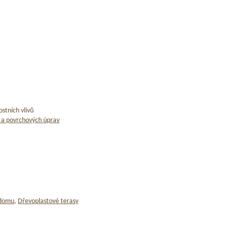
stních vlivů
 a povrchových úprav
 domu
,
Dřevoplastové terasy