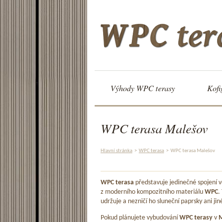
Výhody WPC terasy
Kofi
WPC terasa Malešov
Hlavní stránka
>
WPC terasa
>
WPC terasa Malešov
WPC terasa
představuje jedinečné spojení
z moderního kompozitního materiálu
WPC
.
udržuje a nezničí ho sluneční paprsky ani jin
Pokud plánujete vybudování
WPC terasy
v