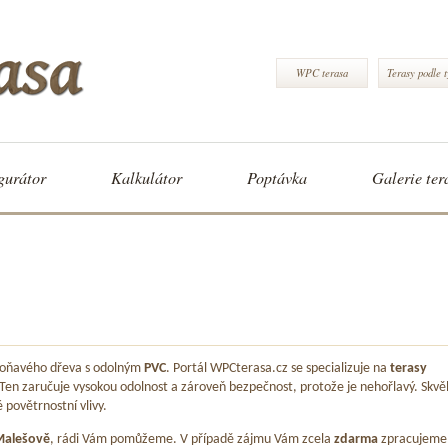
WPC terasa
Terasy podle 
gurátor
Kalkulátor
Poptávka
Galerie ter
 voňavého dřeva s odolným
PVC
. Portál WPCterasa.cz se specializuje na
terasy
 Ten zaručuje vysokou odolnost a zároveň bezpečnost, protože je nehořlavý. Skvě
é povětrnostní vlivy.
Malešově
, rádi Vám pomůžeme. V případě zájmu Vám zcela
zdarma
zpracujeme