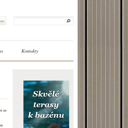
typu
as
Kontakty
le se
me