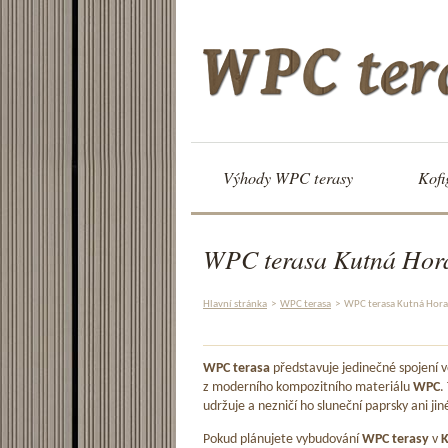
Výhody WPC terasy
Kofi
WPC terasa Kutná Hor
Hlavní stránka
>
WPC terasa
>
WPC terasa Kutná Hora
WPC terasa
představuje jedinečné spojení
z moderního kompozitního materiálu
WPC
.
udržuje a nezničí ho sluneční paprsky ani jin
Pokud plánujete vybudování
WPC terasy
v
K