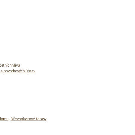
stních vlivů
 a povrchových úprav
 domu
,
Dřevoplastové terasy