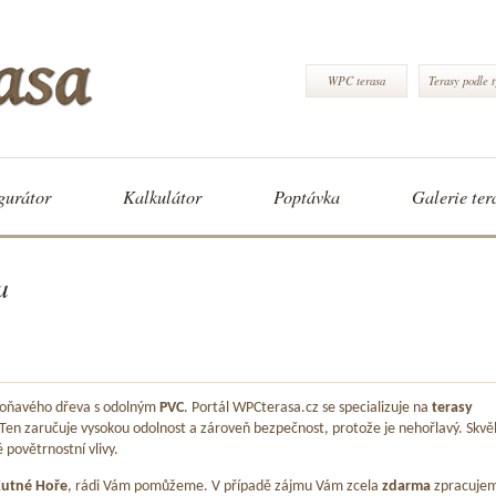
WPC terasa
Terasy podle 
gurátor
Kalkulátor
Poptávka
Galerie ter
a
 voňavého dřeva s odolným
PVC
. Portál WPCterasa.cz se specializuje na
terasy
 Ten zaručuje vysokou odolnost a zároveň bezpečnost, protože je nehořlavý. Skvě
é povětrnostní vlivy.
utné Hoře
, rádi Vám pomůžeme. V případě zájmu Vám zcela
zdarma
zpracuje