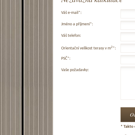
Váš e-mail*:
Jméno a příjmení*:
Váš telefon:
2
Orientační velikost terasy v m
*:
PSČ*:
Vaše požadavky:
* Takto 