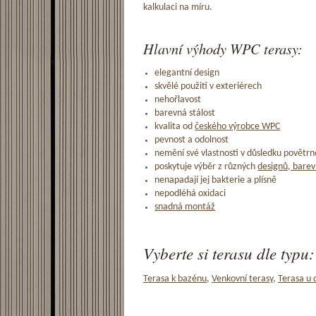
kalkulaci na míru.
Hlavní výhody WPC terasy:
elegantní design
skvělé použití v exteriérech
nehořlavost
barevná stálost
kvalita od
českého výrobce WPC
pevnost a odolnost
nemění své vlastnosti v důsledku povětrno
poskytuje výběr z různých
designů, barev
nenapadají jej bakterie a plísně
nepodléhá oxidaci
snadná montáž
Vyberte si terasu dle typu:
Terasa k bazénu
,
Venkovní terasy
,
Terasa u