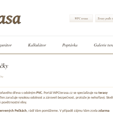
WPC terasa
Terasy podle 
gurátor
Kalkulátor
Poptávka
Galerie ter
čky
čky
 voňavého dřeva s odolným
PVC
. Portál WPCterasa.cz se specializuje na
terasy
 Ten zaručuje vysokou odolnost a zároveň bezpečnost, protože je nehořlavý. Skvě
é povětrnostní vlivy.
ervených Pečkách
, rádi Vám pomůžeme. V případě zájmu Vám zcela
zdarma