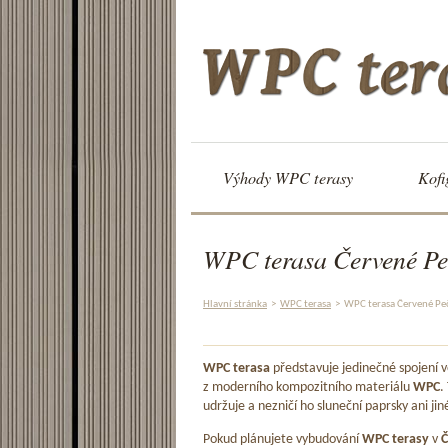
Výhody WPC terasy
Kofi
WPC terasa Červené Pe
Hlavní stránka
>
WPC terasa
>
WPC terasa Červené Pe
WPC terasa
představuje jedinečné spojení
z moderního kompozitního materiálu
WPC
.
udržuje a nezničí ho sluneční paprsky ani jin
Pokud plánujete vybudování
WPC terasy
v
Č