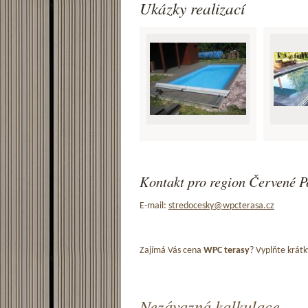
Ukázky realizací
Kontakt pro region Červené Pe
E-mail:
stredocesky@wpcterasa.cz
Zajímá Vás cena
WPC terasy
? Vyplňte krátk
Nezávazná kalkulace