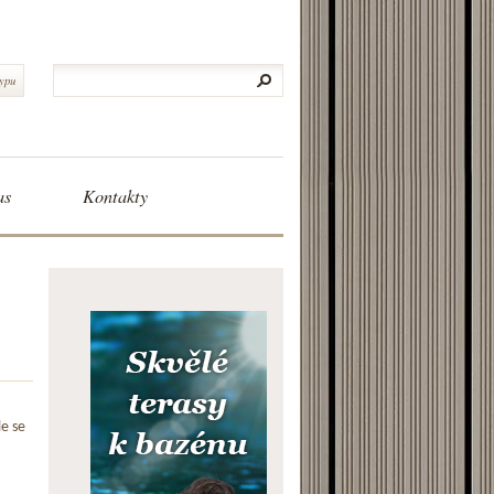
typu
as
Kontakty
le se