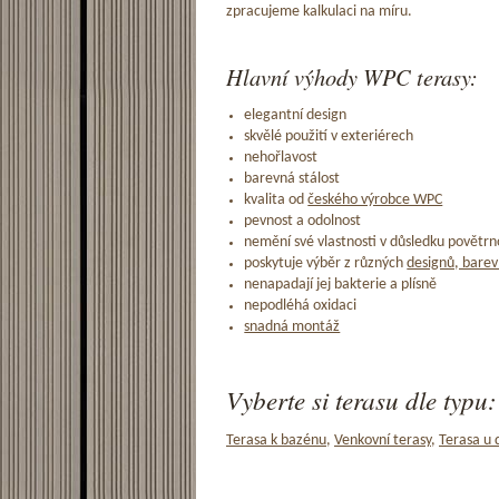
zpracujeme kalkulaci na míru.
Hlavní výhody WPC terasy:
elegantní design
skvělé použití v exteriérech
nehořlavost
barevná stálost
kvalita od
českého výrobce WPC
pevnost a odolnost
nemění své vlastnosti v důsledku povětrno
poskytuje výběr z různých
designů, barev
nenapadají jej bakterie a plísně
nepodléhá oxidaci
snadná montáž
Vyberte si terasu dle typu:
Terasa k bazénu
,
Venkovní terasy
,
Terasa u