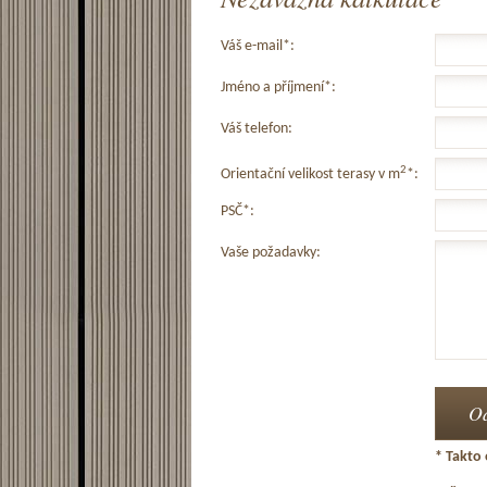
Váš e-mail*:
Jméno a příjmení*:
Váš telefon:
2
Orientační velikost terasy v m
*:
PSČ*:
Vaše požadavky:
* Takto 