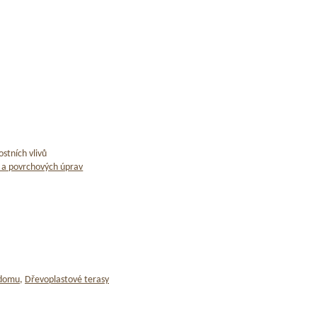
stních vlivů
 a povrchových úprav
 domu
,
Dřevoplastové terasy