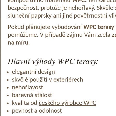
kompozitního materiálu
WPC
. Ten zaruč
bezpečnost, protože je nehořlavý. Skvěle 
sluneční paprsky ani jiné povětrnostní vli
Pokud plánujete vybudování
WPC terasy
pomůžeme. V případě zájmu Vám zcela
z
na míru.
Hlavní výhody WPC terasy:
elegantní design
skvělé použití v exteriérech
nehořlavost
barevná stálost
kvalita od
českého výrobce WPC
pevnost a odolnost