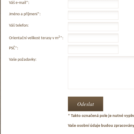
Váš e-mail*:
Jméno a příjmení*:
Váš telefon:
2
Orientační velikost terasy v m
*:
PSČ*:
Vaše požadavky:
* Takto označená pole je nutné vyplni
Vaše osobní údaje budou zpracován