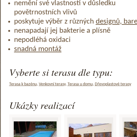
nemění své vlastnosti v důsledku
povětrnostních vlivů
poskytuje výběr z různých
designů, bar
nenapadají jej bakterie a plísně
nepodléhá oxidaci
snadná montáž
Vyberte si terasu dle typu:
Terasa k bazénu
,
Venkovní terasy
,
Terasa u domu
,
Dřevoplastové terasy
Ukázky realizací