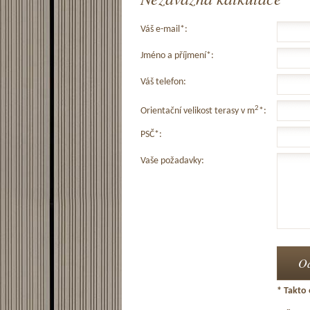
Váš e-mail*:
Jméno a příjmení*:
Váš telefon:
2
Orientační velikost terasy v m
*:
PSČ*:
Vaše požadavky:
* Takto 