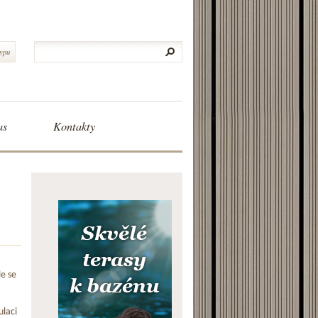
typu
as
Kontakty
le se
ulaci