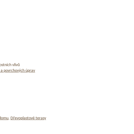
stních vlivů
 a povrchových úprav
 domu
,
Dřevoplastové terasy