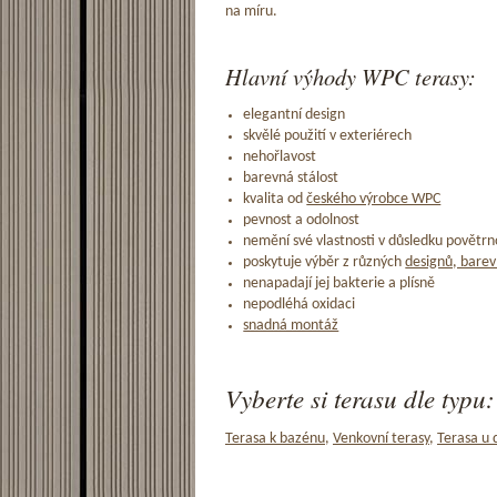
na míru.
Hlavní výhody WPC terasy:
elegantní design
skvělé použití v exteriérech
nehořlavost
barevná stálost
kvalita od
českého výrobce WPC
pevnost a odolnost
nemění své vlastnosti v důsledku povětrno
poskytuje výběr z různých
designů, barev
nenapadají jej bakterie a plísně
nepodléhá oxidaci
snadná montáž
Vyberte si terasu dle typu:
Terasa k bazénu
,
Venkovní terasy
,
Terasa u