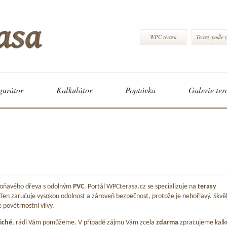
WPC terasa
Terasy podle 
gurátor
Kalkulátor
Poptávka
Galerie ter
 voňavého dřeva s odolným
PVC
. Portál WPCterasa.cz se specializuje na
terasy
 Ten zaručuje vysokou odolnost a zároveň bezpečnost, protože je nehořlavý. Skvě
é povětrnostní vlivy.
iché
, rádi Vám pomůžeme. V případě zájmu Vám zcela
zdarma
zpracujeme kalk