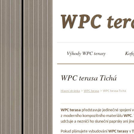
Výhody WPC terasy
Kofi
WPC terasa Tichá
Hlavní stránka
>
WPC terasa
>
WPC terasa Tichá
WPC terasa
představuje jedinečné spojení
z moderního kompozitního materiálu
WPC
.
udržuje a nezničí ho sluneční paprsky ani jin
Pokud plánujete vybudování
WPC terasy
v
T