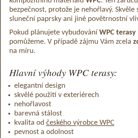
kompozitního materiálu
WPC
. Ten zaruč
bezpečnost, protože je nehořlavý. Skvěle 
sluneční paprsky ani jiné povětrnostní vli
Pokud plánujete vybudování
WPC terasy
pomůžeme. V případě zájmu Vám zcela
z
na míru.
Hlavní výhody WPC terasy:
elegantní design
skvělé použití v exteriérech
nehořlavost
barevná stálost
kvalita od
českého výrobce WPC
pevnost a odolnost