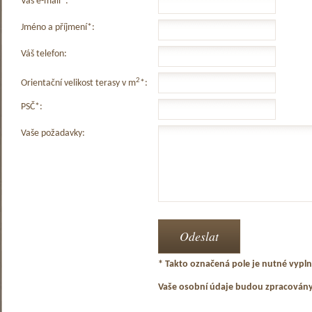
Váš e-mail*:
Jméno a příjmení*:
Váš telefon:
2
Orientační velikost terasy v m
*:
PSČ*:
Vaše požadavky:
* Takto označená pole je nutné vyplni
Vaše osobní údaje budou zpracován