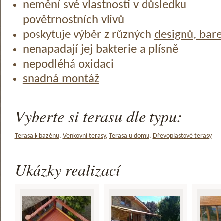
nemění své vlastnosti v důsledku
povětrnostních vlivů
poskytuje výběr z různých
designů, bar
nenapadají jej bakterie a plísně
nepodléhá oxidaci
snadná montáž
Vyberte si terasu dle typu:
Terasa k bazénu
,
Venkovní terasy
,
Terasa u domu
,
Dřevoplastové terasy
Ukázky realizací