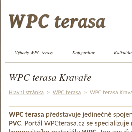
Výhody WPC terasy
Kofigurátor
Kalkulát
WPC terasa Kravaře
Hlavní stránka
>
WPC terasa
>
WPC terasa Krav
WPC terasa
představuje jedinečné spoje
PVC
. Portál WPCterasa.cz se specializuje