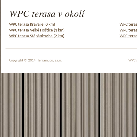
WPC terasa v okolí
WPC terasa Kravaře (0 km)
WPC terasa
WPC terasa Velké Hoštice (1 km)
WPC teras
WPC terasa Štěpánkovice (2 km)
WPC teras
Copyright © 2014, TerrainEco, s.r.o.
WPC 