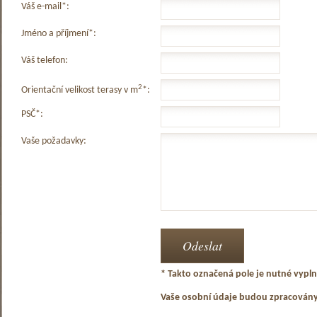
Váš e-mail*:
Jméno a příjmení*:
Váš telefon:
2
Orientační velikost terasy v m
*:
PSČ*:
Vaše požadavky:
* Takto označená pole je nutné vyplni
Vaše osobní údaje budou zpracován