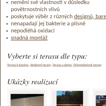
nemění své vlastnosti v důsledku
povětrnostních vlivů
poskytuje výběr z různých
designů, bar
nenapadají jej bakterie a plísně
nepodléhá oxidaci
snadná montáž
Vyberte si terasu dle typu:
Terasa k bazénu
,
Venkovní terasy
,
Terasa u domu
,
Dřevoplastové terasy
Ukázky realizací