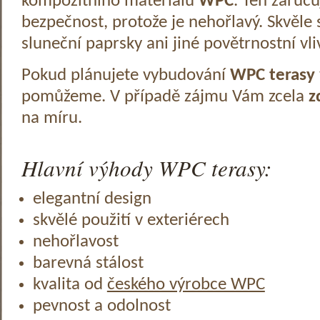
kompozitního materiálu
WPC
. Ten zaruč
bezpečnost, protože je nehořlavý. Skvěle 
sluneční paprsky ani jiné povětrnostní vli
Pokud plánujete vybudování
WPC terasy
pomůžeme. V případě zájmu Vám zcela
z
na míru.
Hlavní výhody WPC terasy:
elegantní design
skvělé použití v exteriérech
nehořlavost
barevná stálost
kvalita od
českého výrobce WPC
pevnost a odolnost