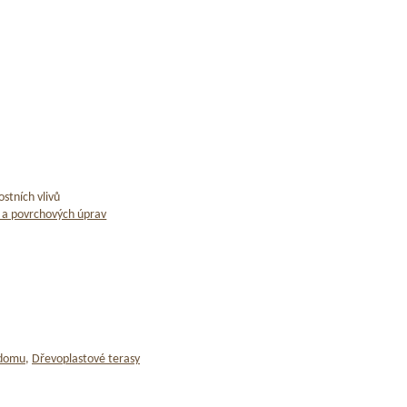
stních vlivů
 a povrchových úprav
 domu
,
Dřevoplastové terasy