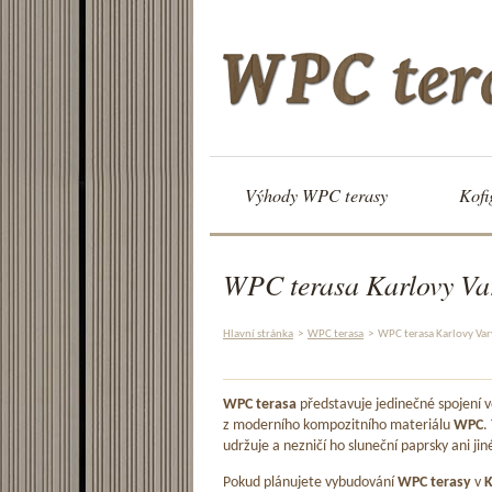
Výhody WPC terasy
Kofi
WPC terasa Karlovy Va
Hlavní stránka
>
WPC terasa
>
WPC terasa Karlovy Var
WPC terasa
představuje jedinečné spojení
z moderního kompozitního materiálu
WPC
.
udržuje a nezničí ho sluneční paprsky ani jin
Pokud plánujete vybudování
WPC terasy
v
K