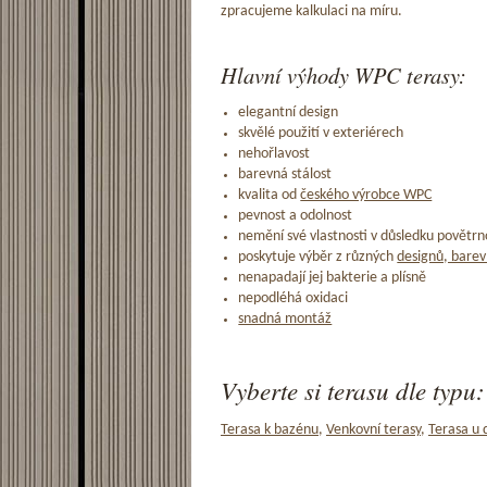
zpracujeme kalkulaci na míru.
Hlavní výhody WPC terasy:
elegantní design
skvělé použití v exteriérech
nehořlavost
barevná stálost
kvalita od
českého výrobce WPC
pevnost a odolnost
nemění své vlastnosti v důsledku povětrno
poskytuje výběr z různých
designů, barev
nenapadají jej bakterie a plísně
nepodléhá oxidaci
snadná montáž
Vyberte si terasu dle typu:
Terasa k bazénu
,
Venkovní terasy
,
Terasa u