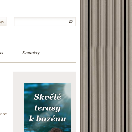
typu
as
Kontakty
le se