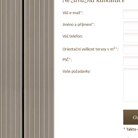
Váš e-mail*:
Jméno a příjmení*:
Váš telefon:
2
Orientační velikost terasy v m
*:
PSČ*:
Vaše požadavky:
* Takto 