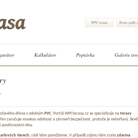
WPC terasa
Terasy podle 
gurátor
Kalkulátor
Poptávka
Galerie ter
ry
y
 voňavého dřeva s odolným
PVC
. Portál WPCterasa.cz se specializuje na
terasy
 Ten zaručuje vysokou odolnost a zároveň bezpečnost, protože je nehořlavý. Skvě
é povětrnostní vlivy.
arlových Varech
, rádi Vám pomůžeme. V případě zájmu Vám zcela
zdarma