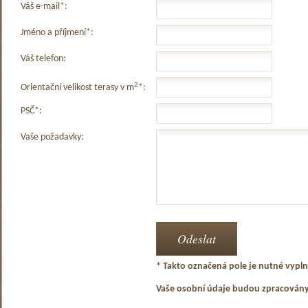
Váš e-mail*:
Jméno a příjmení*:
Váš telefon:
2
Orientační velikost terasy v m
*:
PSČ*:
Vaše požadavky:
* Takto označená pole je nutné vyplni
Vaše osobní údaje budou zpracován