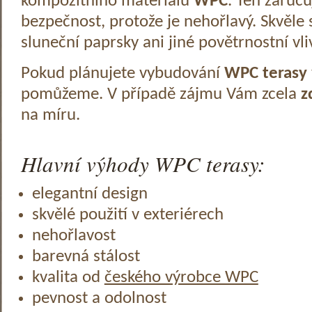
kompozitního materiálu
WPC
. Ten zaruč
bezpečnost, protože je nehořlavý. Skvěle 
sluneční paprsky ani jiné povětrnostní vli
Pokud plánujete vybudování
WPC terasy
pomůžeme. V případě zájmu Vám zcela
z
na míru.
Hlavní výhody WPC terasy:
elegantní design
skvělé použití v exteriérech
nehořlavost
barevná stálost
kvalita od
českého výrobce WPC
pevnost a odolnost