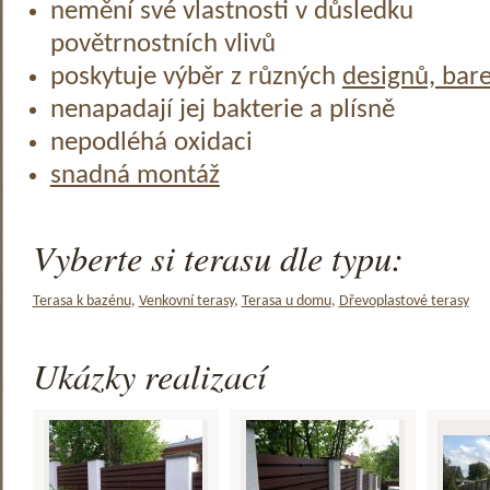
nemění své vlastnosti v důsledku
povětrnostních vlivů
poskytuje výběr z různých
designů, bar
nenapadají jej bakterie a plísně
nepodléhá oxidaci
snadná montáž
Vyberte si terasu dle typu:
Terasa k bazénu
,
Venkovní terasy
,
Terasa u domu
,
Dřevoplastové terasy
Ukázky realizací