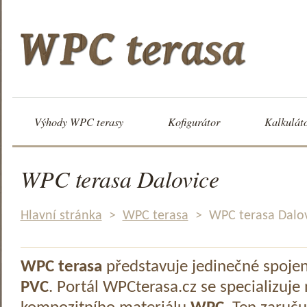
Výhody WPC terasy
Kofigurátor
Kalkulát
WPC terasa Dalovice
Hlavní stránka
>
WPC terasa
>
WPC terasa Dalo
WPC terasa
představuje jedinečné spoje
PVC
. Portál WPCterasa.cz se specializuje